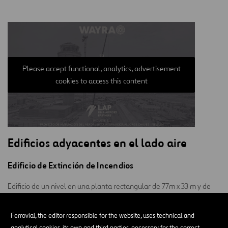
Please accept functional, analytics, advertisement
cookies to access this content
Edificios adyacentes en el lado aire
Edificio de Extinción de Incendios
Edificio de un nivel en una planta rectangular de 77m x 33 m y de
6,45m de altura, área techada 2,541m2, conformado por 3
bloques:
Ferrovial, the editor responsible for the website, uses technical and
analytical cookies, its own and third parties, necessary for the correct