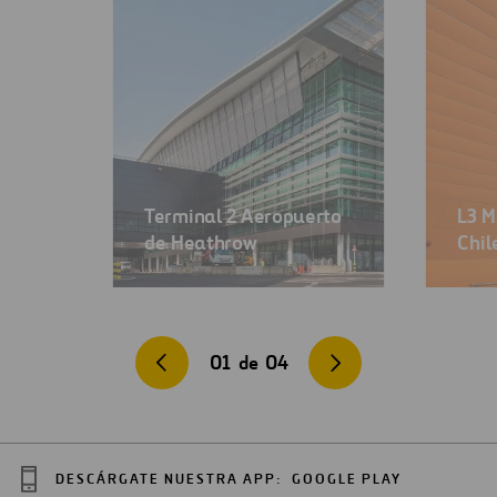
Terminal 2 Aeropuerto
L3 M
de Heathrow
Chil
01
de
04
DESCÁRGATE NUESTRA APP:
GOOGLE PLAY