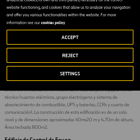
Principal y central: donde se encuentran el patio de
website functioning, and cookies that allow us to analyze your navigation
bomberos y los servicios para estos.
and offer you various functionalities within the website. For more
Bloque a la derecha: se ubican cinco plazas de aparcamiento
cookies policy
information see our
.
para vehículos de acción rápida y un área abierta de equipos
mecánicos.
ACCEPT
Bloque de la izquierda: para instalaciones de
REJECT
almacenamiento y manejo de aguas.
SETTINGS
Centro de Regulación y Transformación
El edificio es básicamente industrial, el cual aloja el equipamiento
técnico (cuartos eléctricos, grupo electrógeno y sistema de
abastecimiento de combustible, UPS y baterías, CCRs y cuarto de
comunicación). La construcción de esta edificación es de un solo
nivel y de dimensiones aproximadas 40mx20 m y 4,70m de altura.
Área techada 800m2.
Edificio de Control de Fauna