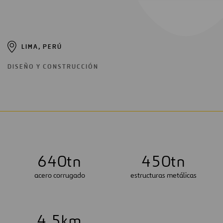
LIMA, PERÚ
DISEÑO Y CONSTRUCCIÓN
6
4
0
tn
4
5
0
tn
acero corrugado
estructuras metálicas
4
.
5
km