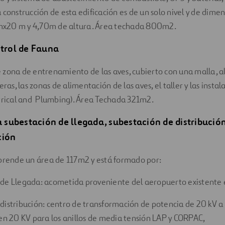
 construcción de esta edificación es de un solo nivel y de dime
x20 m y 4,70m de altura. Área techada 800m2.
ntrol de Fauna
 de zona de entrenamiento de las aves, cubierto con una malla, a
eras, las zonas de alimentación de las aves, el taller y las insta
ctrical and Plumbing). Área Techada 321m2.
la subestación de llegada, subestación de distribució
ción
mprende un área de 117m2 y está formado por:
de Llegada: acometida proveniente del aeropuerto existente 
distribución: centro de transformación de potencia de 20 kV a 
 en 20 KV para los anillos de media tensión LAP y CORPAC,