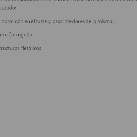
ecutado:
 hormigón en el fuste y losas interiores de la misma.
cero Corrugado.
tructuras Metálicas