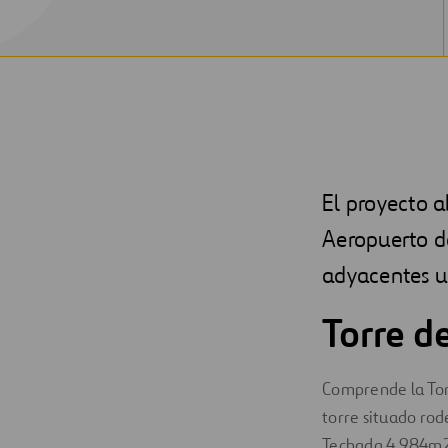
El proyecto a
Aeropuerto de
adyacentes ub
Torre d
Comprende la Torr
torre situado rod
Techada 4,984m2. 