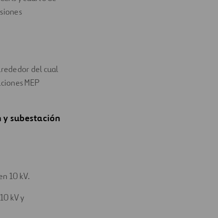
nsiones
lrededor del cual
laciones MEP
n y subestación
en 10 kV.
10 kV y