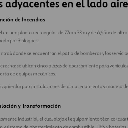
os adyacentes en el lado air
inción de Incendios
vel en una planta rectangular de 77m x 33 m y de 6,45m de altu
ado por 3 bloques:
entral: donde se encuentran el patio de bomberos y los servicio
derecha: se ubican cinco plazas de aparcamiento para vehículos
ierta de equipos mecánicos.
 izquierda: para instalaciones de almacenamiento y manejo d
ulación y Transformación
icamente industrial, el cual aloja el equipamiento técnico (cuart
 y sistema de abastecimiento de combustible, UPS y baterías, 