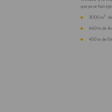
que ya se han ej
3
3000 m
de
640 tn de A
450 tn de Es