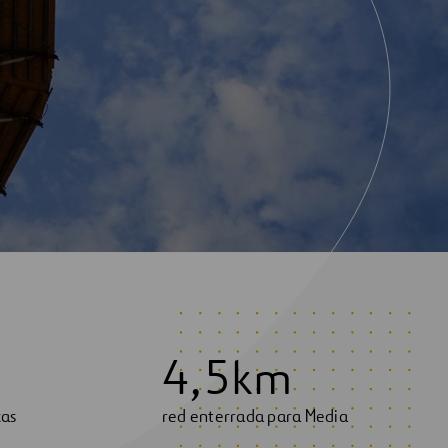
4
,
5
km
cas
red enterrada para Media