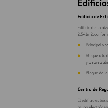
Edifici
Edificio de Ext
Edificio de un ni
2,541m2, conform
Principal y c
Bloque a la 
y un área ab
Bloque de la
Centro de Reg
El edificio es bás
grupo electrógeno