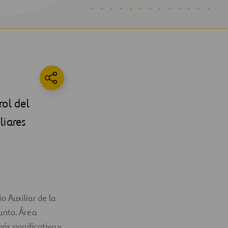
rol del
liares
o Auxiliar de la
junto. Área
s significativo y