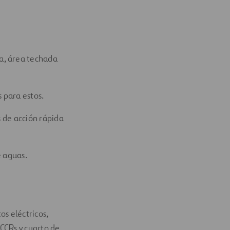
e
ra, área techada
s para estos.
 de acción rápida
e aguas.
os eléctricos,
CCRs y cuarto de