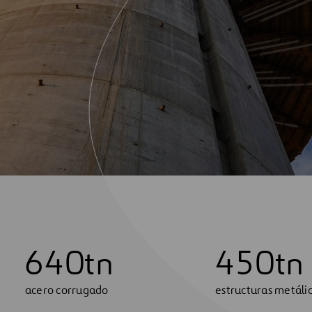
6
4
0
tn
4
5
0
tn
acero corrugado
estructuras metáli