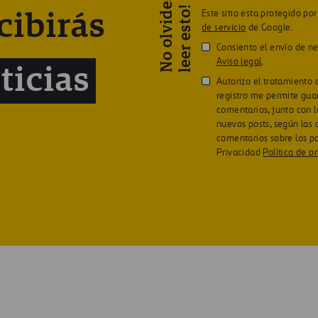
N
o
o
l
v
i
d
e
s
l
e
e
r
e
s
t
o
!
Este sitio esta protegido p
cibirás
de servicio
de Google.
Consiento el envío de n
Aviso legal
.
ticias
Autorizo el tratamiento 
registro me permite gua
comentarios, junto con l
nuevos posts, según las
comentarios sobre los p
Privacidad
Política de p