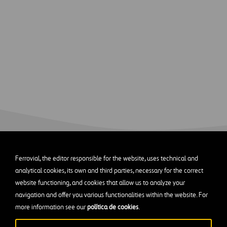
dos
Ferrovial, the editor responsible for the website, uses technical and
analytical cookies, its own and third parties, necessary for the correct
website functioning, and cookies that allow us to analyze your
navigation and offer you various functionalities within the website. For
more information see our
política de cookies
.
a en la economía circular