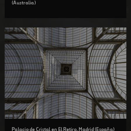
una
(Australia)
nueva
ventana
Abrir
Palacio de Cristal en El Retiro, Madrid (España)