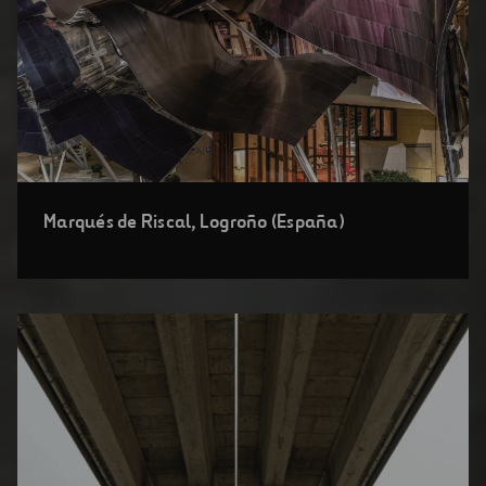
Abrir
Marqués de Riscal, Logroño (España)
una
nueva
ventana