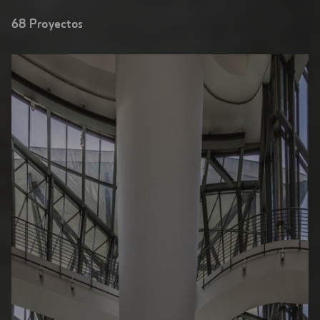
Marqués de Riscal, Logroño (España)
68
Proyectos
Puente de Harwood, Nueva Gales del Sur (...
Resultados
Palacio de Cristal en El Retiro, Madrid ...
de
búsqueda
Frontón Beti-Jai, Madrid (España)