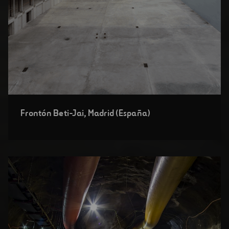
Abrir
Frontón Beti-Jai, Madrid (España)
una
nueva
ventana