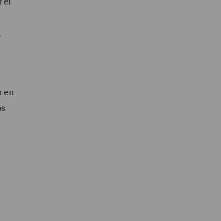
 el
.
r en
os