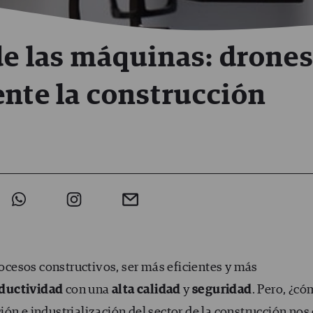
 de las máquinas: drone
ente la construcción
cesos constructivos, ser más eficientes y más
ductividad
con una
alta calidad
y
seguridad
. Pero, ¿c
ón e industrialización del sector de la construcción nos