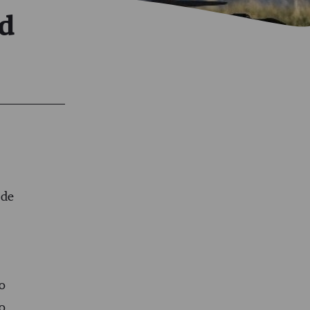
ad
 de
to
o