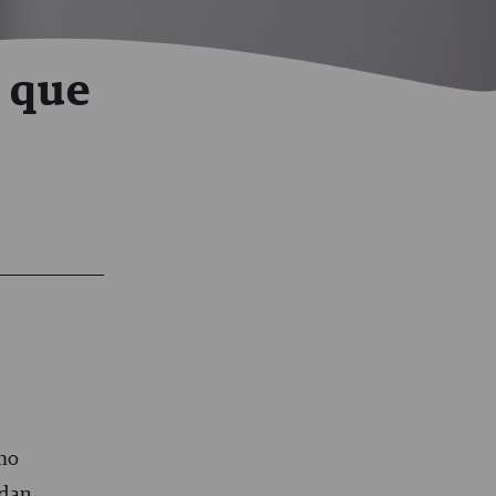
s que
ómo
 dan