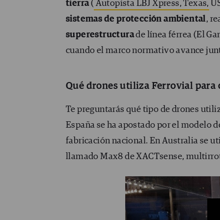
tierra
(
Autopista LBJ Xpress, Texas,
U
sistemas de protección ambiental
, r
superestructura
de línea férrea (El Ga
cuando el marco normativo avance junt
Qué drones utiliza Ferrovial para 
Te preguntarás qué tipo de drones util
España se ha apostado por el modelo de 
fabricación nacional. En Australia se uti
llamado Max8 de XACTsense, multirrot