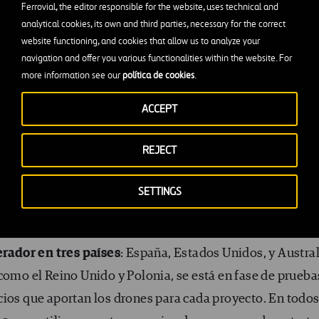
Ferrovial, the editor responsible for the website, uses technical and
analytical cookies, its own and third parties, necessary for the correct
website functioning, and cookies that allow us to analyze your
navigation and offer you various functionalities within the website. For
more information see our
política de cookies
.
ACCEPT
REJECT
SETTINGS
 es importante también la persona que lo va a utilizar y 
erador en tres países
: España, Estados Unidos, y Austral
como el Reino Unido y Polonia, se está en fase de prueba
cios que aportan los drones para cada proyecto. En todo