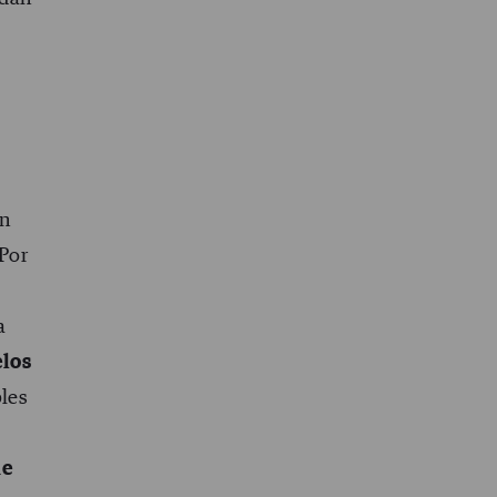
ón
 Por
a
los
bles
de