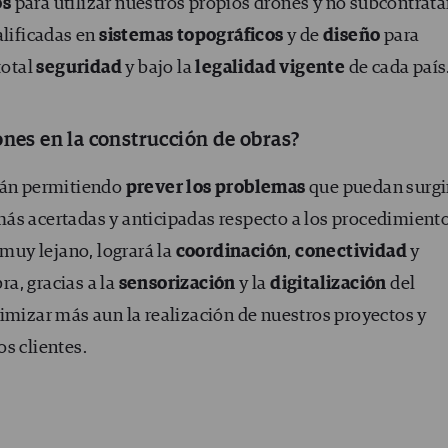
os
para utilizar nuestros propios drones y no subcontratar
alificadas en
sistemas topográficos
y de
diseño
para
total
seguridad
y bajo la
legalidad vigente
de cada país
ones en la construcción de obras?
stán permitiendo
prever los problemas
que puedan surgi
ás acertadas y anticipadas respecto a los procedimient
 muy lejano, logrará la
coordinación
,
conectividad
y
ra, gracias a la
sensorización
y la
digitalización
del
timizar más aun la realización de nuestros proyectos y
s clientes.