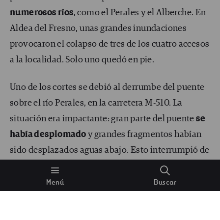
numerosos ríos
, como el Perales y el Alberche. En
Aldea del Fresno, unas grandes inundaciones
provocaron el colapso de tres de los cuatro accesos
a la localidad. Solo uno quedó en pie.
Uno de los cortes se debió al derrumbe del puente
sobre el río Perales, en la carretera M-510. La
situación era impactante: gran parte del puente
se
había desplomado
y grandes fragmentos habían
sido desplazados aguas abajo. Esto interrumpió de
un día para otro las actividades de los vecinos de la
zona y limitó enormemente su movilidad. Era
Menú
Buscar
necesario reestablecerlo con urgencia.