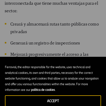
interconectada que tiene muchas ventajas para el
sector:
Creará y almacenará rutas tanto públicas como
privadas
Generará un registro de inspecciones
Mejorará progresivamente el acceso a las
infraestructuras, permitiendo guardar y variar
Ferrovial, the editor responsible for the website, uses technical and
parámetros de las rutas
analytical cookies, its own and third parties, necessary for the correct
website functioning, and cookies that allow us to analyze your navigation
Optimizará la planificación y reducción de
and offer you various functionalities within the website. For more
tiempos involucrados en el mantenimiento
information see our
política de cookies
.
Facilitará la adopción, gracias a la
ACCEPT