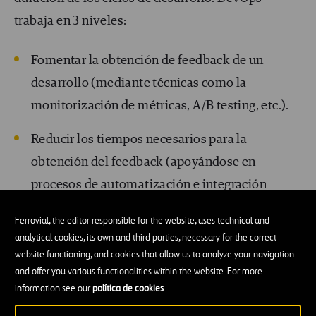
trabaja en 3 niveles:
Fomentar la obtención de feedback de un
desarrollo (mediante técnicas como la
monitorización de métricas, A/B testing, etc.).
Reducir los tiempos necesarios para la
obtención del feedback (apoyándose en
procesos de automatización e integración
continua).
Ferrovial, the editor responsible for the website, uses technical and
analytical cookies, its own and third parties, necessary for the correct
Adoptar una cultura empresarial que favorezca
website functioning, and cookies that allow us to analyze your navigation
la mejora continua
and offer you various functionalities within the website. For more
information see our
política de cookies
.
Por último, el acceso a recursos de computación en