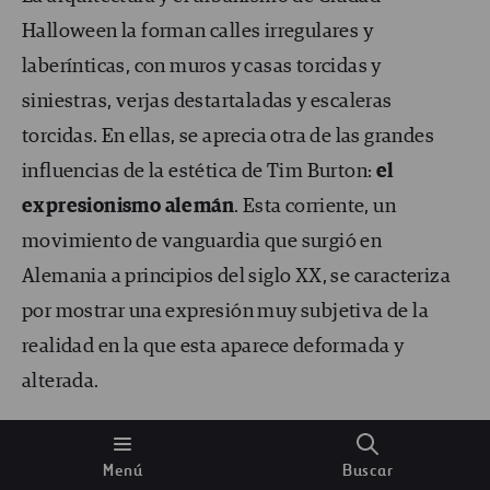
Halloween la forman calles irregulares y
laberínticas, con muros y casas torcidas y
siniestras, verjas destartaladas y escaleras
torcidas. En ellas, se aprecia otra de las grandes
influencias de la estética de Tim Burton:
el
expresionismo alemán
. Esta corriente, un
movimiento de vanguardia que surgió en
Alemania a principios del siglo XX, se caracteriza
por mostrar una expresión muy subjetiva de la
realidad en la que esta aparece deformada y
alterada.
El cine expresionista alemán utiliza los juegos de
Menú
Buscar
luces para crear sombras alargadas y las líneas