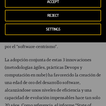
nube se ha hecho mucho más sencillo gracias a
ACCEPT
proveedores de nube pública como AWS, Google y
REJECT
Microsoft (que lanzaron sus servicios en 2007,
2008 y 2010 respectivamente). Como
SETTINGS
consecuencia, el hardware se virtualiza en gran
parte, dando paso a una nueva era caracterizada
por el “software-centrismo”.
La adopción conjunta de estas 3 innovaciones
(metodologías ágiles, prácticas Devops y
computación en nube) ha favorecido la creación de
una edad de oro del desarrollo software,
alcanzándose unos niveles de eficiencia y una
capacidad de evolución impensables hace tan solo
20 años. Como referencia, el informe “State of