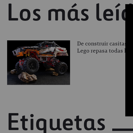
Los más leí
De construir casitas 
Lego repasa todas las
Etiquetas