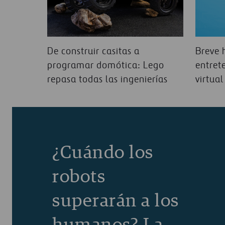
De construir casitas a
Breve h
programar domótica: Lego
entret
repasa todas las ingenierías
virtual
¿Cuándo los
robots
superarán a los