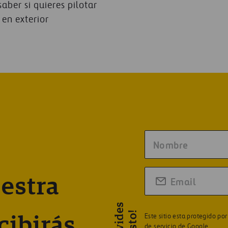
aber si quieres pilotar
 en exterior
estra
Este sitio esta protegido p
cibirás
de servicio
de Google.