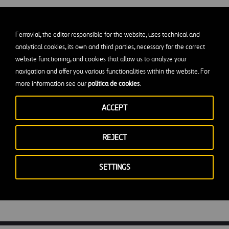
dos
Ferrovial, the editor responsible for the website, uses technical and
analytical cookies, its own and third parties, necessary for the correct
website functioning, and cookies that allow us to analyze your
navigation and offer you various functionalities within the website. For
a programar domótica:
more information see our
política de cookies
.
 ingenierías
ACCEPT
REJECT
SETTINGS