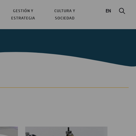
EN
GESTIÓN Y
CULTURA Y
ESTRATEGIA
SOCIEDAD
 más leídos sobre electrónica son:
á convirtiendo en la oficina del futuro
robots superarán a los humanos
s a programar domótica: Lego repasa todas las