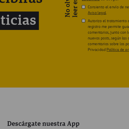
N
o
o
l
v
i
d
e
s
l
e
e
r
e
s
t
o
!
Consiento el envío de n
Aviso legal
.
ticias
Autorizo el tratamiento 
registro me permite gua
comentarios, junto con l
nuevos posts, según las
comentarios sobre los p
Privacidad
Política de p
Descárgate nuestra App