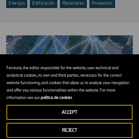
Energia
Edificación
Materiales
Proyectos
Ferrovial, the editor responsible for the website, uses technical and
analytical cookies, its own and third parties, necessary for the correct
website functioning, and cookies that allow us to analyze your navigation
and offer you various functionalities within the website. For more
information see our
política de cookies
.
Preparando nuestras autopistas para los
ACCEPT
VAs
REJECT