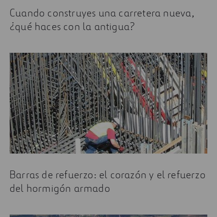
Tendencias actuales en la industria de la
Cuando construyes una carretera nueva,
construcción que no debe perderse
¿qué haces con la antigua?
Barras de refuerzo: el corazón y el refuerzo
del hormigón armado