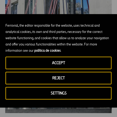
Ferrovial, the editor responsible for the website, uses technical and
analytical cookies, its own and third parties, necessary for the correct
Construcción fuera de obra, modular y
website functioning, and cookies that allow us to analyze your navigation
prefabricada
and offer you various functionalities within the website. For more
information see our
política de cookies
.
ACCEPT
REJECT
SETTINGS