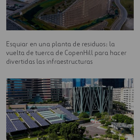
Algunos de los artículos más leídos sobre eficiencia
energética son:
Eres lo que lees
Así aplican la eficiencia energética las
Esquiar en una planta de residuos: la
ciudades
vuelta de tuerca de CopenHill para hacer
Celebra el Día de la Eficiencia Energética con
divertidas las infraestructuras
estos 8 artículos
¿Por qué la eficiencia energética es innovación
tecnológica?