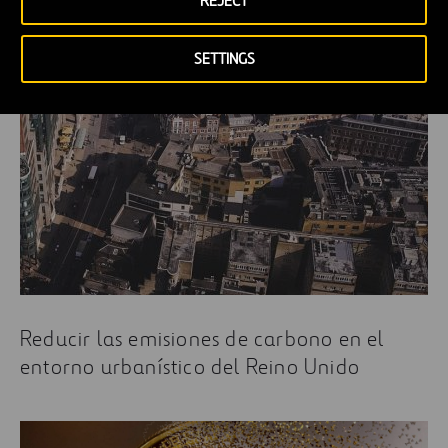
¿Puede un coche resolver el mayor desafío
REJECT
de las energías renovables?
SETTINGS
Reducir las emisiones de carbono en el
entorno urbanístico del Reino Unido