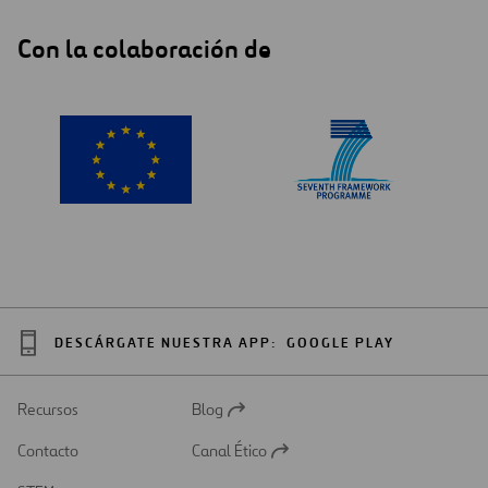
Con la colaboración de
DESCÁRGATE NUESTRA APP:
GOOGLE PLAY
Recursos
Blog
Abrir
en
Contacto
Canal Ético
una
Abrir
nueva
en