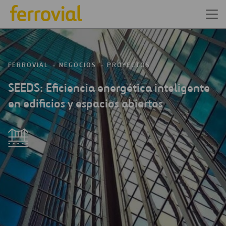
FERROVIAL
NEGOCIOS
PROYECTOS
SEEDS: Eficiencia energética inteligente
en edificios y espacios abiertos