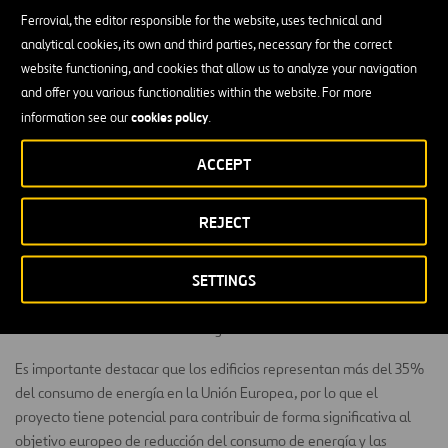
investigación.
Ferrovial, the editor responsible for the website, uses technical and
analytical cookies, its own and third parties, necessary for the correct
El proyecto consiste en el desarrollo de un innovador sistema para
website functioning, and cookies that allow us to analyze your navigation
optimizar el comportamiento de edificios, aislados o en grupo, en
and offer you various functionalities within the website. For more
términos de energía, confort y costes de su ciclo de vida, basado en
cookies policy
information see our
.
tecnologías de la construcción así como en técnicas de control
predictivas, de autoaprendizaje y de inteligencia artificial.
ACCEPT
El sistema SEEDS permite, gracias a nuevos algoritmos de
optimización, minimizar el consumo energético de edificios,
REJECT
manteniendo el confort y la calidad del aire en su interior. El
proyecto ha desarrollado una red de sensores inalámbricos
SETTINGS
compatible con sistemas automáticos de mantenimiento de
edificios y de fácil despliegue, lo que permite su implementación en
la rehabilitación de edificios antiguos.
Es importante destacar que los edificios representan más del 35%
del consumo de energía en la Unión Europea, por lo que el
proyecto tiene potencial para contribuir de forma significativa al
objetivo europeo de reducción del consumo de energía y las