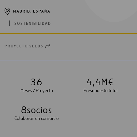
MADRID, ESPAÑA
SOSTENIBILIDAD
PROYECTO SEEDS
OPEN
NEW
WINDOW
3
6
4
,
4
M€
Meses / Proyecto
Presupuesto total
8
socios
Colaboran en consorcio