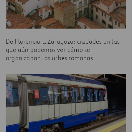
Algunos de los artículos más leídos sobre
infraestructura urbana son:
Más tranquilas y limpias: las smart cities
también mejoran nuestra salud
Hacer realidad la movilidad aérea urbana
De Florencia a Zaragoza: ciudades en las
que aún podemos ver cómo se
Así son las gigantescas tuneladoras para
organizaban las urbes romanas
proyectos subterráneos