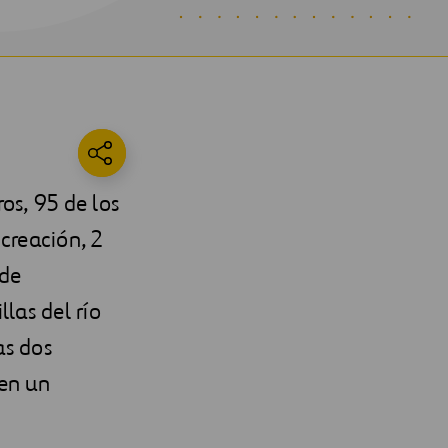
os, 95 de los
creación, 2
 de
las del río
as dos
 en un