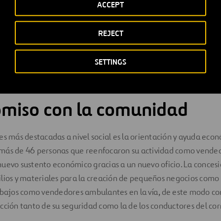
ACCEPT
REJECT
SETTINGS
miso con la comunidad
es más destacadas a nivel social es la orientación y ayuda eco
más de 46 personas que reenfocaron su actividad como vend
uevo sustento económico gracias a un nuevo oficio. La concesi
lios y materiales para la creación de pequeños negocios como 
abajos como vendedores ambulantes en la vía, de este modo co
cción tanto de su seguridad como la de los conductores del co