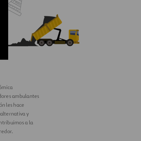
nómica
edores ambulantes
ón les hace
alternativa y
ntribuimos a la
rredor.