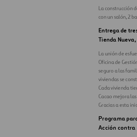
La construcción 
con un salón, 2 b
Entrega de tre
Tienda Nueva,
La unión de esfue
Oficina de Gestió
seguro a las fami
viviendas se cons
Cada vivienda tie
Cacao mejora las 
Gracias a esta ini
Programa para 
Acción contra