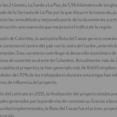
e los 2 túneles, La Sorda y La Paz, de 5,96 kilómetros de longit
ado de la Serranía de La Paz por la que discurre la nueva vía, p
yecto ha remodelado y mejorado parte de la vía existente y ac
trucción una nueva vía que mejorará el tráfico de la región.
razón de Colombia, la autopista Ruta del Cacao genera conexio
e conectan el centro del país con la costa del Caribe, uniendo
ntander. Esta carretera contribuye al desarrollo económico de
adena de suministros al este de Colombia. Actualmente más de
nculadas al proyecto y se han generado más de 8.600 empleos
ededor del 70% de los trabajadores durante esta etapa han sid
área de influencia del proyecto.
ión del contrato en 2015, la finalización del proyecto estaba p
ltades generadas por la pandemia de coronavirus. Gracias a los e
guridad implementados, la Ruta del Cacao fue el primer proye
jecución.