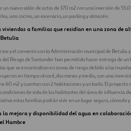
de un nuevo salón de actos de 170 m2 con una inversión de 55
años, una cocina, un escenario, un parking y almacén.
s viviendas a familias que residían en una zona de al
 Betulia
rzos y el convenio con la Administración municipal de Betulia y
n del Riesgo de Santander han permitido hacer entrega de un 
lias que se encontraban en zonas de riesgo debido a las inundac
truyeron en tiempo récord, dos meses y medio, con una inversi
ne 60 m2 y cuentan con 2 habitaciones y un baño. El proyecto d
condiciones de vida de los habitantes del área de influencia de
ciativa estas familias podrán vivir en un lugar seguro, cómodo y
la mejora y disponibilidad del agua en colaboraci
 el Hambre