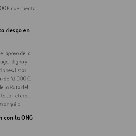
.000€ que cuenta
to riesgo en
 el apoyo de la
lugar digno y
iones. Estas
ón de 41.000€.
e la Ruta del
 la carretera.
 tranquilo.
ón con la ONG