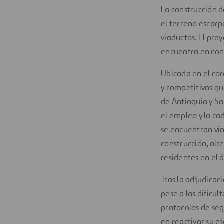
La construcción d
el terreno escarp
viaductos. El pro
encuentra en cons
Ubicada en el co
y competitivas qu
de Antioquia y Sa
el empleo y la c
se encuentran vi
construcción, alr
residentes en el 
Tras la adjudicac
pese a las dificu
protocolos de se
en reactivar su e