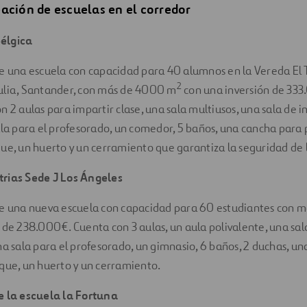
ación de escuelas en el corredor
élgica
de una escuela con capacidad para 40 alumnos en la Vereda El 
2
ulia, Santander, con más de 4000 m
con una inversión de 333
n 2 aulas para impartir clase, una sala multiusos, una sala de 
ala para el profesorado, un comedor, 5 baños, una cancha para 
ue, un huerto y un cerramiento que garantiza la seguridad de 
rias Sede J Los Ángeles
de una nueva escuela con capacidad para 60 estudiantes con 
 de 238.000€. Cuenta con 3 aulas, un aula polivalente, una sal
na sala para el profesorado, un gimnasio, 6 baños, 2 duchas, u
que, un huerto y un cerramiento.
e la escuela la Fortuna