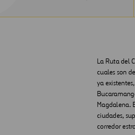
NEW
WINDOW
La Ruta del C
cuales son de
ya existentes
Bucaramanga, 
Magdalena. Es
ciudades, su
corredor estr