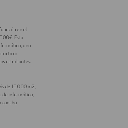
Tapazón en el
.000€. Esta
informática, una
practicar
los estudiantes.
más de 10.000 m2,
a de informática,
na cancha