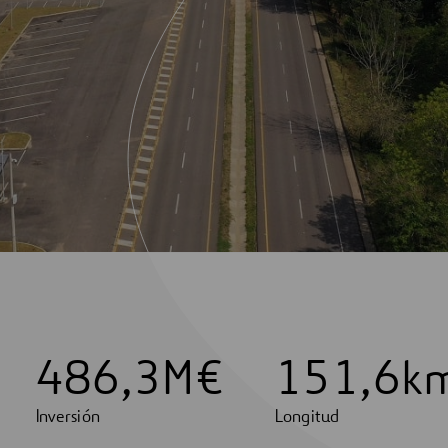
4
8
6
,
3
M€
1
5
1
,
6
k
Inversión
Longitud