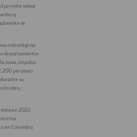
ud permite salvar
uentes y
tualmente se
nes estratégicas
 los departamentos
 la zona, impulsa
 2.200 personas
 durante su
o locales,
revista en 2022
strictos
cto en Colombia