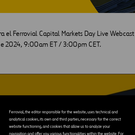
ara el Ferrovial Capital Markets Day Live Webcast
 de 2024, 9:00am ET / 3:00pm CET.
Ferrovial, the editor responsible for the website, uses technical and
analytical cookies, its own and third parties, necessary for the correct
website functioning, and cookies that allow us to analyze your
navigation and offer you various functionalities within the website. For