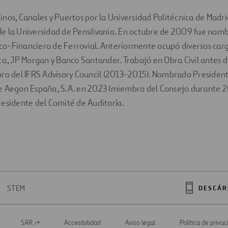
nos, Canales y Puertos por la Universidad Politécnica de Madr
e la Universidad de Pensilvania. En octubre de 2009 fue nom
o-Financiero de Ferrovial. Anteriormente ocupó diversos carg
ca, JP Morgan y Banco Santander. Trabajó en Obra Civil antes d
bro del IFRS Advisory Council (2013-2015). Nombrado President
e Aegon España, S.A. en 2023 (miembro del Consejo durante 
esidente del Comité de Auditoría.
STEM
DESCÁR
SAR
Accesibilidad
Aviso legal
Política de priva
Abrir