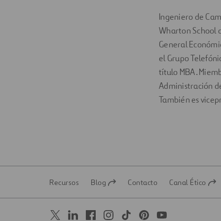
Ingeniero de Cami
Wharton School d
General Económic
el Grupo Telefóni
título MBA. Miem
Administración d
También es vicepr
Recursos
Blog
Contacto
Canal Ético
Abrir
Abrir
en
en
una
una
nueva
nueva