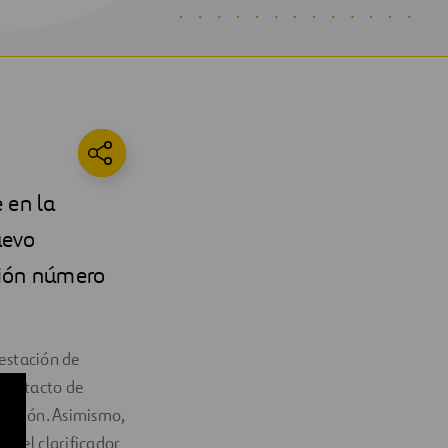
 en la
uevo
ación número
 estación de
 contacto de
ntación. Asimismo,
 del clarificador