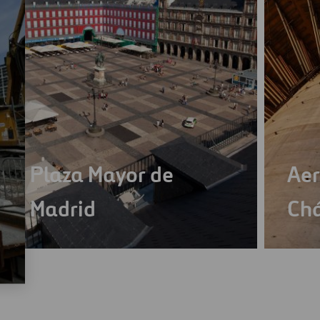
Plaza Mayor de
Aer
Madrid
Chá