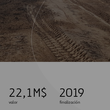
2
2
,
1
M$
2019
valor
finalización