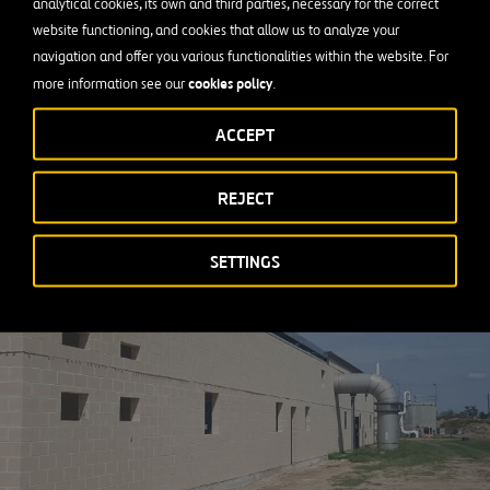
analytical cookies, its own and third parties, necessary for the correct
nstalación de muestras de efluentes, y todas las obras asociadas
website functioning, and cookies that allow us to analyze your
s eléctricas y de control.
navigation and offer you various functionalities within the website. For
cookies policy
more information see our
.
o de ingeniería :
CDM Smith
ACCEPT
REJECT
SETTINGS