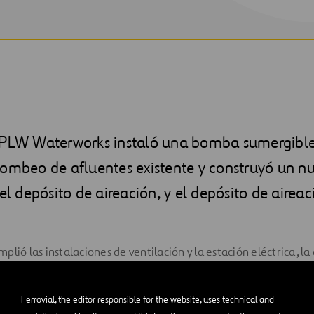
 PLW Waterworks instaló una bomba sumergible
bombeo de afluentes existente y construyó un n
del depósito de aireación, y el depósito de aire
lió las instalaciones de ventilación y la estación eléctrica, la
activados de retorno (RAS) con nuevas bombas, el depósito de
ación del almacenamiento de cloro y las instalaciones de alime
Ferrovial, the editor responsible for the website, uses technical and
nuevo clarificador secundario (número cuatro) y un distribuidor