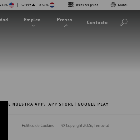
|
.713%
57.44€
0.56%
Webs del grupo
Global
Abrir
idad
Empleo
Prensa
Contacto
en
una
nueva
pestaña
GATE NUESTRA APP:
APP STORE
GOOGLE PLAY
cidad
Política de Cookies
© Copyright 2026
, Ferrovial