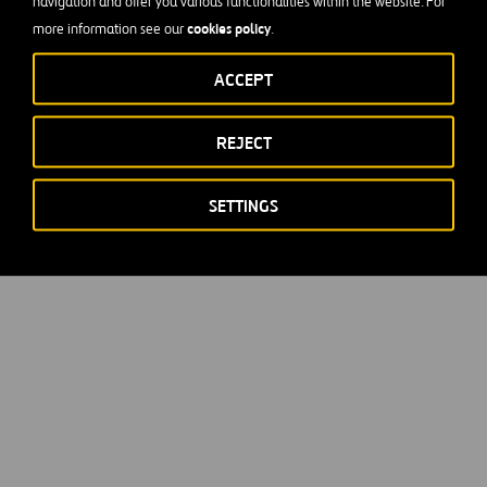
navigation and offer you various functionalities within the website. For
nueva
pestaña
cookies policy
more information see our
.
ACCEPT
REJECT
SETTINGS