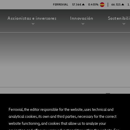
|
FERROVIAL
57.36€
0.455%
66.51$
1
Accionistas e inversores
Innovación
Sostenibil
TRATEGIA DE INNOVACIÓN
DAD
MPAÑÍA
PRESENTACIONES
enibilidad
Innovación en seguridad
Tecnologías
STEM
DESCÁR
bilidad
stración
STEM
Ferrovial, the editor responsible for the website, uses technical and
ón
analytical cookies, its own and third parties, necessary for the correct
SAR
Accesibilidad
Aviso legal
Política de priva
Abrir
Proyectos Financiados
en
website functioning, and cookies that allow us to analyze your
una