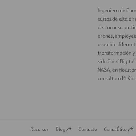
Ingeniero de Cam
cursos de alta di
destacar su parti
drones, employee 
asumido diferente
transformación y 
sido Chief Digital
NASA, en Houston; 
consultora McKins
Recursos
Blog
Contacto
Canal Ético
Abrir
Abrir