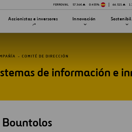
|
FERROVIAL
57.36€
0.455%
66.51$
1
Abrir
Accionistas e inversores
Innovación
Sostenibi
en
una
nueva
pestaña
MPAÑÍA
COMITÉ DE DIRECCIÓN
istemas de información e in
TRATEGIA DE INNOVACIÓN
DAD
MPAÑÍA
enibilidad
Innovación en seguridad
Tecnologías
bilidad
stración
Proyectos Financiados
ón
s Bountolos