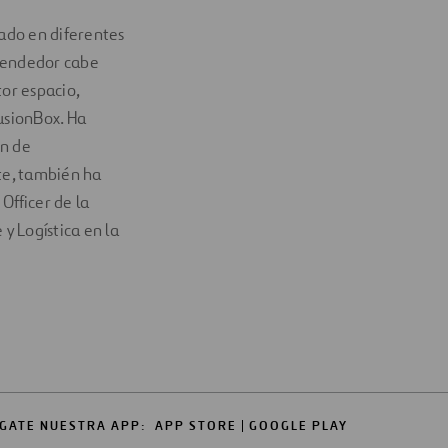
ado en diferentes
prendedor cabe
tor espacio,
usionBox. Ha
ón de
nte, también ha
 Officer de la
y Logística en la
GATE NUESTRA APP:
APP STORE
GOOGLE PLAY