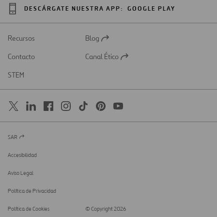
DESCÁRGATE NUESTRA APP:
GOOGLE PLAY
Recursos
Blog
Abrir
en
Contacto
Canal Ético
una
Abrir
nueva
en
STEM
pestaña
una
nueva
pestaña
SAR
Abrir
en
una
Accesibilidad
nueva
pestaña
Aviso Legal
Política de Privacidad
Política de Cookies
© Copyright 2026