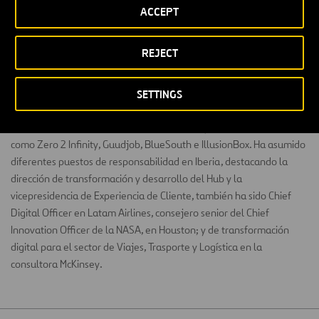
ACCEPT
REJECT
Ingeniero de Caminos, Canales y Puertos por la Universidad de
Granada. Diplomado en diferentes cursos de alta dirección en
Stanford, ESADE e IESE. En su trayectoria como emprendedor cabe
SETTINGS
destacar su participación como fundador y socio en diferentes
startups en el sector espacio, drones, employee experience, etc.
como Zero 2 Infinity, Guudjob, BlueSouth e IllusionBox. Ha asumido
diferentes puestos de responsabilidad en Iberia, destacando la
dirección de transformación y desarrollo del Hub y la
vicepresidencia de Experiencia de Cliente, también ha sido Chief
Digital Officer en Latam Airlines, consejero senior del Chief
Innovation Officer de la NASA, en Houston; y de transformación
digital para el sector de Viajes, Trasporte y Logística en la
consultora McKinsey.