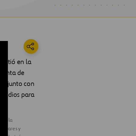
istió en la
Planta de
n, junto con
s medios para
ara la
xiliares y