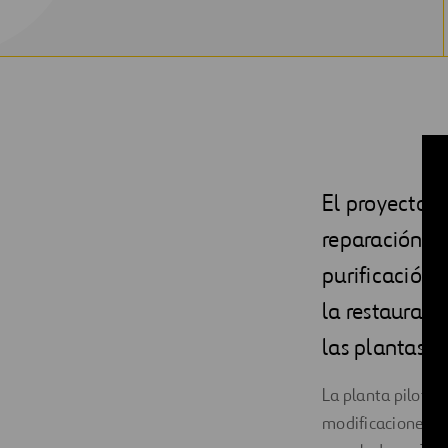
El proyecto d
reparación y 
purificación 
la restauraci
las plantas 1,
La planta piloto c
modificaciones de