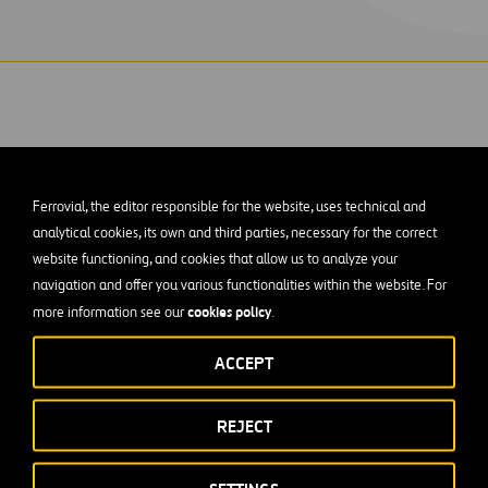
Ferrovial, the editor responsible for the website, uses technical and
e la Planta de depuración de aguas del Este cons
analytical cookies, its own and third parties, necessary for the correct
rehabilitación de los sistemas de proceso de la 
website functioning, and cookies that allow us to analyze your
navigation and offer you various functionalities within the website. For
de agua del Este (EWPP) de la ciudad de Housto
cookies policy
more information see our
.
ón de 36 cuencas de filtro y la sustitución de lo
ACCEPT
 2 y 3.
REJECT
onsistió en la instalación de plataformas y escaleras de acero p
 tuberías, bombas de cavidad progresiva, paneles de control au