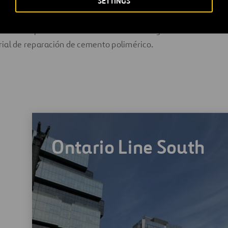
SETTINGS
ién implicaba desconexiones y reconexiones eléctricas. El filt
a y la antracita. PLW Waterworks también construyó una pared
ó un reemplazo del revestimiento del esófago de desechos us
ial de reparación de cemento polimérico.
Ontario Line South