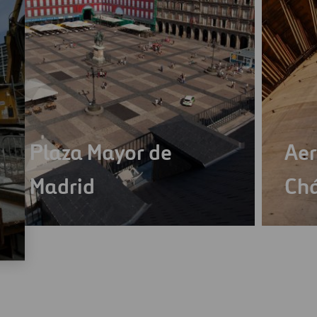
Plaza Mayor de
Aer
Madrid
Chá