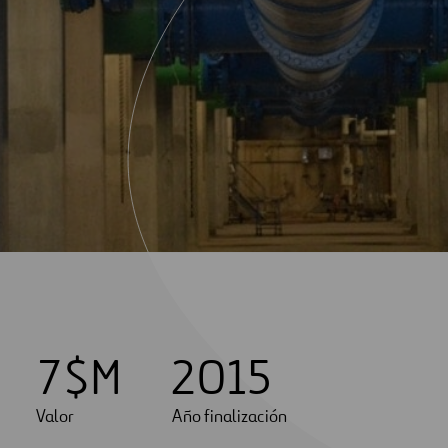
7
$M
2015
Valor
Año finalización