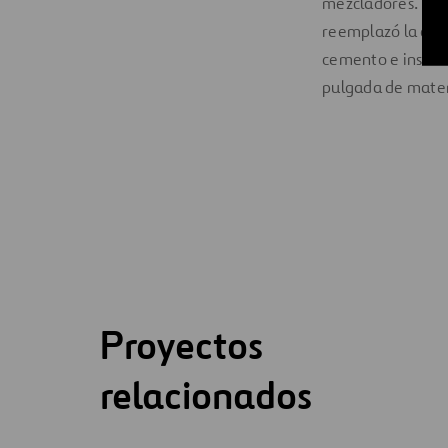
mezcladores. Tamb
reemplazó la aren
cemento e instal
pulgada de mater
Proyectos
relacionados