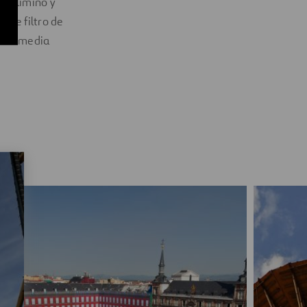
ro eliminó y
 de filtro de
ando media