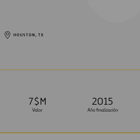
HOUSTON, TX
7
$M
2015
Valor
Año finalización