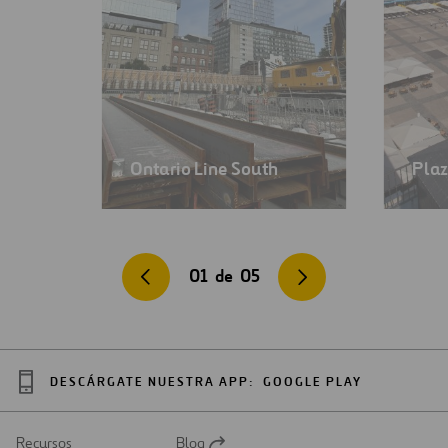
Ontario Line South
Plaz
01
de
05
DESCÁRGATE NUESTRA APP:
GOOGLE PLAY
Recursos
Blog