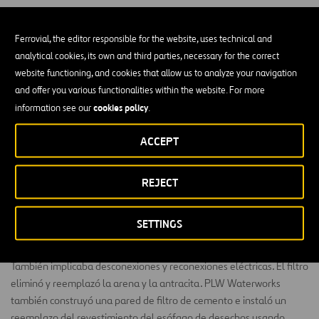
Ferrovial, the editor responsible for the website, uses technical and
analytical cookies, its own and third parties, necessary for the correct
website functioning, and cookies that allow us to analyze your navigation
El proyecto de la Planta de depuración de aguas del
and offer you various functionalities within the website. For more
Este consistió en la reparación y rehabilitación de los
cookies policy
information see our
.
sistemas de proceso de la Planta de purificación de
ACCEPT
agua del Este (EWPP) de la ciudad de Houston, junto
con la restauración de 36 cuencas de filtro y la
REJECT
sustitución de los medios para las plantas 1, 2 y 3.
La planta piloto consistió en la instalación de plataformas y
SETTINGS
escaleras de acero para la modificaciones de tuberías, bombas de
cavidad progresiva, paneles de control auxiliares y mezcladores.
También implicaba desconexiones y reconexiones eléctricas. El filtro
eliminó y reemplazó la arena y la antracita. PLW Waterworks
también construyó una pared de filtro de cemento e instaló un
reemplazo del revestimiento del esófago de desechos usando