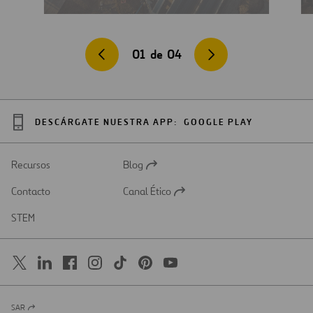
01
de
04
DESCÁRGATE NUESTRA APP:
GOOGLE PLAY
Recursos
Blog
Abrir
en
Contacto
Canal Ético
una
Abrir
nueva
en
STEM
pestaña
una
nueva
pestaña
SAR
Abrir