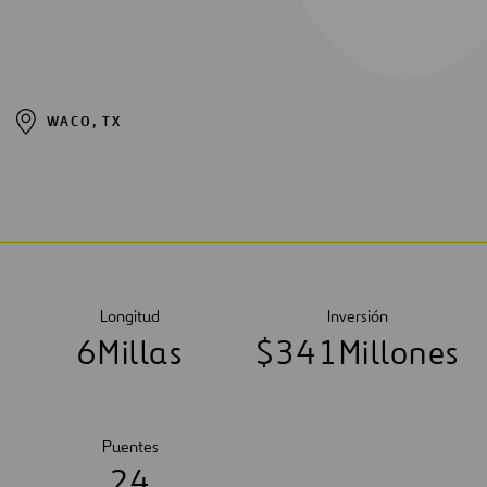
WACO, TX
Longitud
Inversión
6
Millas
$
3
4
1
Millones
Puentes
2
4