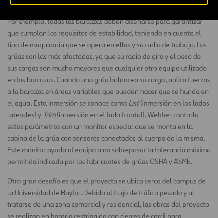
para el medio ambiente y el ocio en el río.
Por ejemplo, todas las barcazas deben diseñarse para garantizar
que cumplan los requisitos de estabilidad, teniendo en cuenta el
tipo de maquinaria que se opera en ellas y su radio de trabajo. Las
grúas son las más afectadas, ya que su radio de giro y el peso de
sus cargas son mucho mayores que cualquier otro equipo utilizado
en las barcazas. Cuando una grúa balancea su carga, aplica fuerzas
a la barcaza en áreas variables que pueden hacer que se hunda en
el agua. Esta inmersión se conoce como
List
(inmersión en los lados
laterales) y
Trim
(inmersión en el lado frontal). Webber controla
estos parámetros con un monitor especial que se monta en la
cabina de la grúa con sensores conectados al cuerpo de la misma.
Este monitor ayuda al equipo a no sobrepasar la tolerancia máxima
permitida indicada por los fabricantes de grúas OSHA y ASME.
Otro gran desafío es que el proyecto se ubica cerca del campus de
la Universidad de Baylor. Debido al flujo de tráfico pesado y al
tratarse de una zona comercial y residencial, las obras del proyecto
se realizan en horario restringido con cierres de carril para