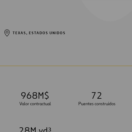
TEXAS, ESTADOS UNIDOS
9
6
8
M$
7
2
Valor contractual
Puentes construidos
2
8
M yd³