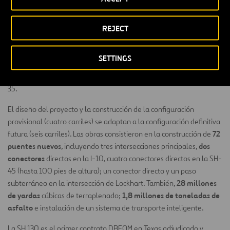
La SH 130, segmentos 5 y 6 (SH 130,) es una gran y compleja
autopista de peaje de acceso libre totalmente electrónica formada
REJECT
4 carriles divididos
40 millas
por
, que se extiende a lo largo de
.
Está está construida en terreno virgen que atraviesa las zonas
SETTINGS
rurales de los condados de Travis, Caldwell y Guadalupe en el
centro de Texas, y circunvala un tramo muy congestionado de la IH-
35.
El diseño del proyecto y la construcción de la configuración
provisional (cuatro carriles) se adaptan a la configuración definitiva
72
futura (seis carriles). Las obras consistieron en la construcción de
puentes nuevos
dos
, incluyendo tres intersecciones principales,
conectores
directos en la I-10, cuatro conectores directos en la SH-
45 (hasta 100 pies de altura); un conector directo y un paso
28 millones
subterráneo en la intersección de Lockhart. También,
de yardas
1,8 millones de toneladas de
cúbicas de terraplenado;
asfalto
e instalación de un sistema de transporte inteligente.
La SH 130 es el primer contrato DBFOM en Texas adjudicado y