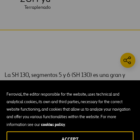
Terraplenado
La SH 130, segmentos 5 y 6 (SH 130) es una gran y
compleja autopista de peaje de acceso libre
totalmente electrónica formada por 4 carriles
Ferrovial, the editor responsible for the website, uses technical and
divididos, que se extiende a lo largo de 40 millas y
analytical cookies, its own and third parties, necessary for the correct
está construida en terreno virgen que atraviesa las
website functioning, and cookies that allow us to analyze your navigation
and offer you various functionalities within the website. For more
zonas rurales de los condados de Travis, Caldwell y
cookies policy
information see our
.
Guadalupe en el centro de Texas y circunvala un
tramo muy congestionado de la IH 35.
ACCEPT