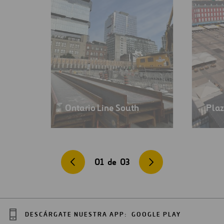
Ontario Line South
Plaz
01
de
03
DESCÁRGATE NUESTRA APP:
GOOGLE PLAY