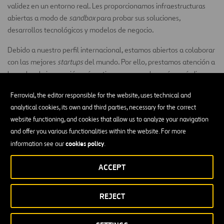
validez en un entorno real. Les proporcionamos infraestructuras
abiertas a modo de
sandbox
para probar sus soluciones,
desarrollos tecnológicos y modelos de negocio.
Debido a nuestro perfil internacional, estamos abiertos a colaborar
con las mejores
startups
del mundo. Por ello, prestamos atención a
los polos de innovación más activos como son los países nórdicos,
EE. UU. e Israel. Además, participamos regularmente en algunos de
Ferrovial, the editor responsible for the website, uses technical and
los eventos más importantes del mundo emprendedor como
analytical cookies, its own and third parties, necessary for the correct
pueden ser
MWC
,
4YFN
,
Slush
,
South Summit
,
Ecomotion
, entre
website functioning, and cookies that allow us to analyze your navigation
otros.
and offer you various functionalities within the website. For more
Build Up!
cookies policy
information see our
.
nuestra convocatoria para
startups
Build Up! es
. Esta iniciativa,
ACCEPT
se lanzó por primera vez en 2017 con el objetivo de consolidar y dar
un paso más en nuestra relación con el ecosistema de
REJECT
emprendedores. Y con la visión de asentarse como una de las
competiciones más atractivas
para dicho público. En cada