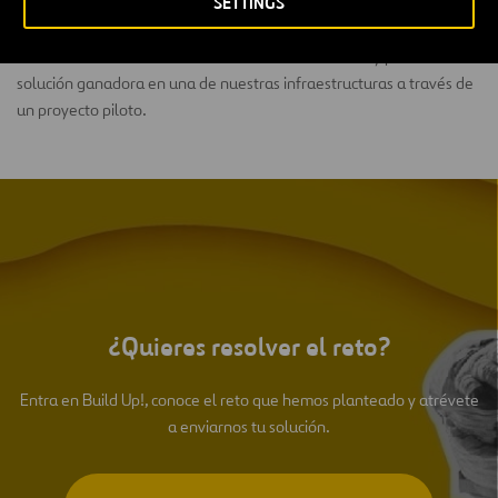
SETTINGS
edición, lanzamos a la comunidad de
startups
un reto asociado a
una de nuestras
unidades de negocio
. El objetivo de esta
convocatoria es encontrar una solución a dicho reto y probar la
solución ganadora en una de nuestras infraestructuras a través de
un proyecto piloto.
¿Quieres resolver el reto?
Entra en Build Up!, conoce el reto que hemos planteado y atrévete
a enviarnos tu solución.