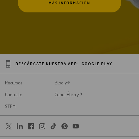
MÁS INFORMACIÓN
DESCÁRGATE NUESTRA APP:
GOOGLE PLAY
Recursos
Blog
Abrir
en
Contacto
Canal Ético
una
Abrir
nueva
en
STEM
pestaña
una
nueva
pestaña