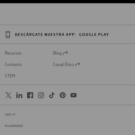
DESCÁRGATE NUESTRA APP:
GOOGLE PLAY
Recursos
Blog
Abrir
en
Contacto
Canal Ético
una
Abrir
nueva
en
STEM
pestaña
una
nueva
pestaña
SAR
Abrir
en
una
Accesibilidad
nueva
pestaña