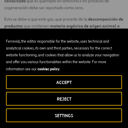
canalizado
que es quemado en antorcha o en procesos de
cogeneración debe ser reportado como cero.
descomposición de
Esto se debe a que este gas, que procede de la
productos
materia orgánica de origen animal o
que contienen
vegetal,
fue anteriormente capturado por los organismos vivos y
ciclo neutro de carbono
por tanto pertenece a un
.
Ferrovial, the editor responsible for the website, uses technical and
analytical cookies, its own and third parties, necessary for the correct
Sin embargo, el protocolo recomienda la cuantificación y el
website functioning, and cookies that allow us to analyze your navigation
reporting
de las emisiones de CO
biogénico (conocido como
2
and offer you various functionalities within the website. For more
biogenic CO
).
2
cookies policy
information see our
.
Medición de Emisiones de CO
Biogénico
2
ACCEPT
Emisiones
2009
CO
(año
2022
2023
2024
2025
REJECT
2
biogénico
base)
SETTINGS
TOTAL
1.029.851
884.401
213.722
138.927
161.152