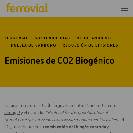
FERROVIAL
SOSTENIBILIDAD
MEDIO AMBIENTE
HUELLA DE CARBONO
REDUCCIÓN DE EMISIONES
Emisiones de C02 Biogénico
De acuerdo con el
IPCC (Intergovernmental Panel on Climate
Change)
y el estándar “
Protocol for the quantification of
greenhouse gas emissions from waste management activities
” el
combustión del biogás captado
CO
procedente de la
y
2