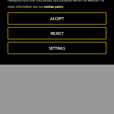
navigation and offer you various functionalities within the website. For
cookies policy
more information see our
.
ACCEPT
REJECT
SETTINGS