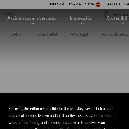
|
FERROVIAL
57.46€
0.631%
66.36$
1.
STEM
DESCÁR
Accionistas e inversores
Innovación
Sostenibil
SAR
Accesibilidad
Aviso legal
Política de priva
Abrir
en
una
nueva
pestaña
TRATEGIA DE INNOVACIÓN
DAD
MPAÑÍA
PRESENTACIONES
enibilidad
Innovación en seguridad
Tecnologías
bilidad
stración
STEM
Ferrovial, the editor responsible for the website, uses technical and
ón
analytical cookies, its own and third parties, necessary for the correct
Proyectos Financiados
website functioning, and cookies that allow us to analyze your