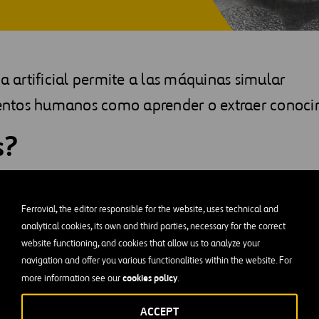
ia artificial permite a las máquinas simular
ntos humanos como aprender o extraer conoci
s?
tificial
facilita a las máquinas el simular comportamientos h
 menos en una definición coloquial. En
ciencias de la computa
Ferrovial, the editor responsible for the website, uses technical and
 flexibles que perciben su entorno y maximizan sus posibilidad
analytical cookies, its own and third parties, necessary for the correct
website functioning, and cookies that allow us to analyze your
tarea” y es que, las máquinas con IA requieren de un reto que o
navigation and offer you various functionalities within the website. For
ital HUB trabajamos en diferentes líneas de innovación orient
cookies policy
more information see our
.
nes de la IA tales como el
machine learning
, la creación de m
ACCEPT
dir comportamientos futuros; el
análisis de patrones
y
clusteri