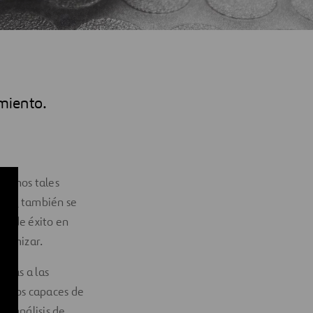
miento.
umanos tales
ción
también se
es de éxito en
ptimizar.
adas a las
odelos capaces de
ng
, análisis de