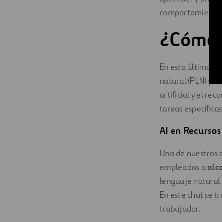
comportamientos 
¿Cómo a
En esta última ve
natural (PLN) y s
artificial y el r
tareas específica
AI en Recurso
Uno de nuestros 
empleados a
alc
lenguaje natural
En este chat se 
trabajador.