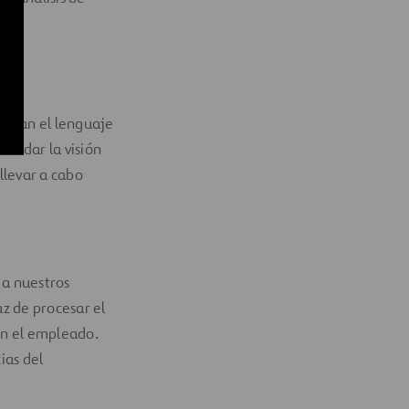
ocesan el lenguaje
olidar la visión
llevar a cabo
 a nuestros
z de procesar el
on el empleado.
ias del