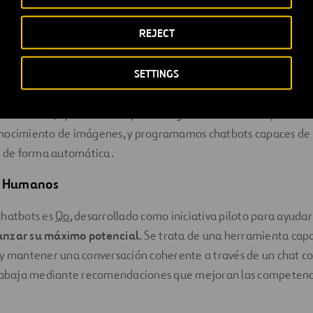
y agrupación automático de los mismos; y
cognitive
.
REJECT
plicamos la AI?
SETTINGS
rtiente aplicamos inteligencia artificial a las máquinas que pr
u semántica, aplicamos
deep learning
a redes neurales para cons
econocimiento de imágenes, y programamos chatbots capaces de 
s de forma automática.
s Humanos
chatbots es
Qo
, desarrollado como iniciativa piloto para ayudar
anzar su máximo potencial
. Se trata de una herramienta capa
 y mantener una conversación coherente a través de un chat c
trabaja mediante recomendaciones que mejoran las competenc