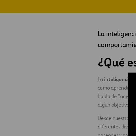
Digitalización
Automatización
La inteligenc
Ingeniería
comportamie
¿Qué e
La
inteligencia ar
como aprender, al
habla de “agentes
algún objetivo o 
Desde nuestro Dig
diferentes divisio
aprender y presi