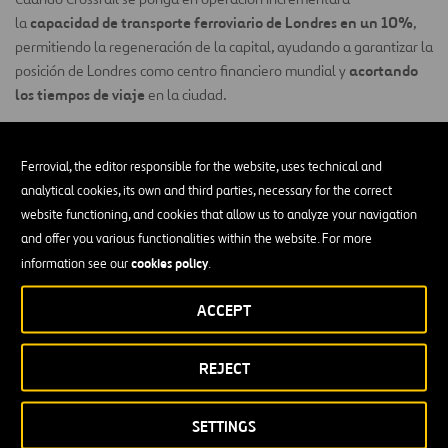
capacidad de transporte ferroviario de Londres en un 10%
la
,
permitiendo la regeneración de la capital, ayudando a garantizar la
acortando
posición de Londres como centro financiero mundial y
los tiempos de viaje
en la ciudad.
Cuando se abra la línea
Elizabeth
, la Estación de Farringdon será
más concurridas
una de las
en el Reino Unido, convirtiéndose en el
Ferrovial, the editor responsible for the website, uses technical and
140 trenes
150.000
nudo central de Crossrail. La utilizarán
y
analytical cookies, its own and third parties, necessary for the correct
personas/hora
y comunicará con 3 de los 5 aeropuertos de
website functioning, and cookies that allow us to analyze your navigation
Londres y las afueras de la ciudad.
and offer you various functionalities within the website. For more
cookies policy
information see our
.
premio al mérito
Ferrovial Construcción
ha recibido el
por su
enfoque integral hacia la salud y la seguridad por todo el país (UK) ,
ACCEPT
y el equipo de Farringdon ha sido galardonado los tres últimos
años consecutivos con el premio
Most Considerate Site
en los
premios
Considerate Constructors National Site Awards
, UK.
REJECT
Actualmente, se están completando los trabajos de los
SETTINGS
techos
20 grados
425
impresionantes
, inclinados
y construidos con