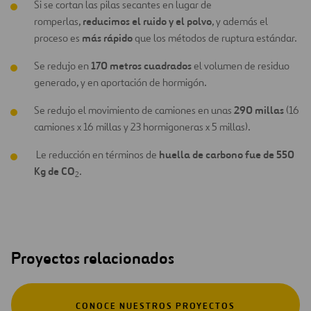
Si se cortan las pilas secantes en lugar de
reducimos el ruido y el polvo
romperlas,
, y además el
más rápido
proceso es
que los métodos de ruptura estándar.
170 metros cuadrados
Se redujo en
el volumen de residuo
generado, y en aportación de hormigón.
290 millas
Se redujo el movimiento de camiones en unas
(16
camiones x 16 millas y 23 hormigoneras x 5 millas).
huella de carbono fue de 550
Le reducción en términos de
Kg de CO
.
2
Proyectos relacionados
CONOCE NUESTROS PROYECTOS