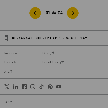
01
de
04
DESCÁRGATE NUESTRA APP:
GOOGLE PLAY
Recursos
Blog
Abrir
en
Contacto
Canal Ético
una
Abrir
nueva
en
STEM
pestaña
una
nueva
pestaña
SAR
Abrir
en