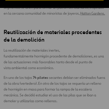
toneladas de segmentos prefabricados de hormigón
. Estos
segmentos se unen para formar un patrón del diamante, inspirado
en la cercana comunidad de minoristas de joyeros,
Hatton Gardens.
Reutilización de materiales procedentes
de la demolición
La reutilización de materiales inertes,
fundamentalmente hormigón procedente de demoliciones, es una
de las actuaciones más favorables tanto desde el punto de
vista ambiental como económico.
74 pilotes
En uno de los tajos
secantes debían ser eliminados fuera
de la obra (vertedero). En otro de los tajos se requería un relleno
de hormigón en masa para formar la rampa de la escalera
mecánica. Se decidió estudiar el uso de las pilas que se iban a
demoler y utilizarlas como rellenos.