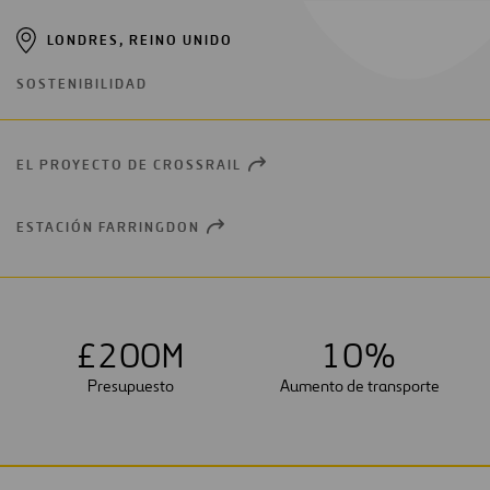
LONDRES, REINO UNIDO
SOSTENIBILIDAD
EL PROYECTO DE CROSSRAIL
OPEN
NEW
WINDOW
ESTACIÓN FARRINGDON
OPEN
NEW
WINDOW
£
2
0
0
M
1
0
%
Presupuesto
Aumento de transporte