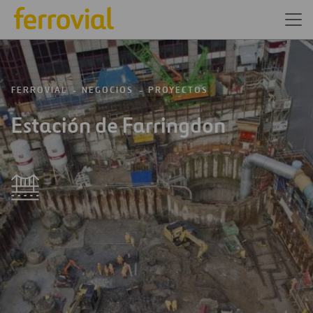
FERROVIAL
NEGOCIOS
PROYECTOS
Estación de Farringdon