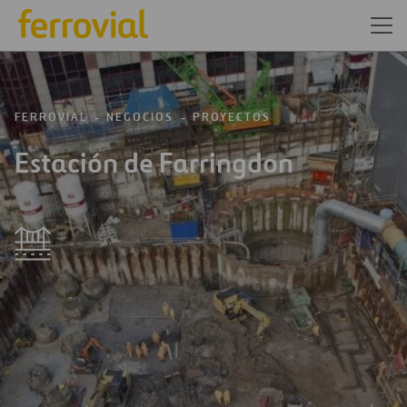
FERROVIAL
NEGOCIOS
PROYECTOS
Estación de Farringdon