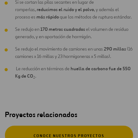
Si se cortan las pilas secantes en lugar de
reducimos el ruido y el polvo
romperlas,
, y además el
más rápido
proceso es
que los métodos de ruptura estándar.
170 metros cuadrados
Se redujo en
el volumen de residuo
generado, y en aportación de hormigón.
290 millas
Se redujo el movimiento de camiones en unas
(16
camiones x 16 millas y 23 hormigoneras x 5 millas).
huella de carbono fue de 550
Le reducción en términos de
Kg de CO
.
2
Proyectos relacionados
CONOCE NUESTROS PROYECTOS