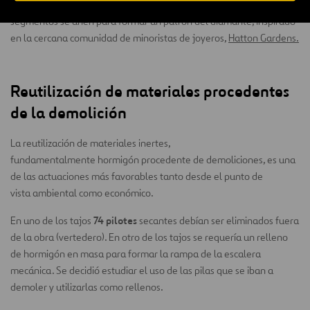
toneladas de segmentos prefabricados de hormigón
. Estos
segmentos se unen para formar un patrón del diamante, inspirado
en la cercana comunidad de minoristas de joyeros,
Hatton Gardens.
Reutilización de materiales procedentes
de la demolición
La reutilización de materiales inertes,
fundamentalmente hormigón procedente de demoliciones, es una
de las actuaciones más favorables tanto desde el punto de
vista ambiental como económico.
74 pilotes
En uno de los tajos
secantes debían ser eliminados fuera
de la obra (vertedero). En otro de los tajos se requería un relleno
de hormigón en masa para formar la rampa de la escalera
mecánica. Se decidió estudiar el uso de las pilas que se iban a
demoler y utilizarlas como rellenos.