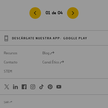
01
de
04
DESCÁRGATE NUESTRA APP:
GOOGLE PLAY
Recursos
Blog
Abrir
en
Contacto
Canal Ético
una
Abrir
nueva
en
STEM
pestaña
una
nueva
pestaña
SAR
Abrir
en