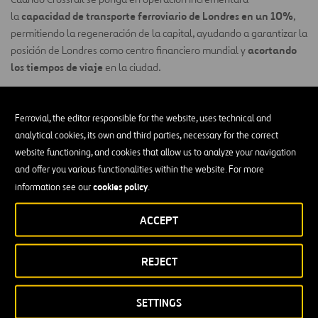
capacidad de transporte ferroviario de Londres en un 10%
la
,
permitiendo la regeneración de la capital, ayudando a garantizar la
acortando
posición de Londres como centro financiero mundial y
los tiempos de viaje
en la ciudad.
Cuando se abra la línea
Elizabeth
, la Estación de Farringdon será
más concurridas
una de las
en el Reino Unido, convirtiéndose en el
Ferrovial, the editor responsible for the website, uses technical and
140 trenes
150.000
nudo central de Crossrail. La utilizarán
y
analytical cookies, its own and third parties, necessary for the correct
personas/hora
y comunicará con 3 de los 5 aeropuertos de
website functioning, and cookies that allow us to analyze your navigation
Londres y las afueras de la ciudad.
and offer you various functionalities within the website. For more
cookies policy
information see our
.
premio al mérito
Ferrovial Construcción
ha recibido el
por su
enfoque integral hacia la salud y la seguridad por todo el país (UK) ,
ACCEPT
y el equipo de Farringdon ha sido galardonado los tres últimos
años consecutivos con el premio
Most Considerate Site
en los
premios
Considerate Constructors National Site Awards
, UK.
REJECT
Actualmente, se están completando los trabajos de los
SETTINGS
techos
20 grados
425
impresionantes
, inclinados
y construidos con