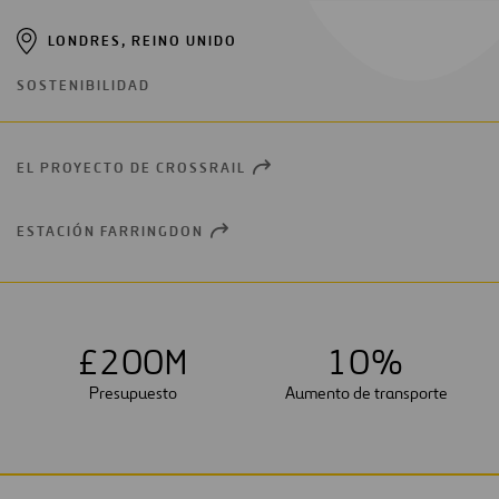
LONDRES, REINO UNIDO
SOSTENIBILIDAD
EL PROYECTO DE CROSSRAIL
OPEN
NEW
WINDOW
ESTACIÓN FARRINGDON
OPEN
NEW
WINDOW
£
2
0
0
M
1
0
%
Presupuesto
Aumento de transporte