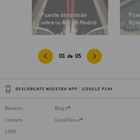
Puente atirantado
Pue
sobre la A-6 en Madrid
Brid
01
de
05
DESCÁRGATE NUESTRA APP:
GOOGLE PLAY
Recursos
Blog
Abrir
en
Contacto
Canal Ético
una
Abrir
nueva
en
STEM
pestaña
una
nueva