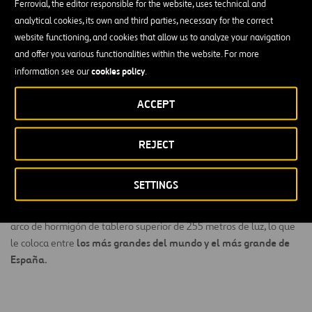
Ferrovial, the editor responsible for the website, uses technical and
analytical cookies, its own and third parties, necessary for the correct
website functioning, and cookies that allow us to analyze your navigation
and offer you various functionalities within the website. For more
Este puente de arco construido sobre el barranco de
cookies policy
information see our
.
Los Tilos es uno de nuestros proyectos de ingeniería
más notables.
ACCEPT
La construcción del Arco de los Tilos se enmarca en el proyecto de
REJECT
acondicionamiento de la carretera C-830 de Santa Cruz de la
Palma a Puntagorda por el norte, tramo Tenagua Los Sauces.
SETTINGS
Arco de
En dicha obra se incluye el proyecto de construcción del
Los Tilos
, que con una longitud total de 353 metros se trata de un
arco de hormigón de tablero superior de 255 metros de luz, lo que
los más grandes del mundo y el más grande de
le coloca entre
España
.