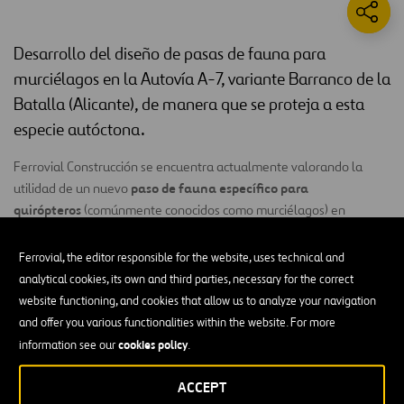
Desarrollo del diseño de pasas de fauna para
murciélagos en la Autovía A-7, variante Barranco de la
Batalla (Alicante), de manera que se proteja a esta
especie autóctona.
Ferrovial Construcción se encuentra actualmente valorando la
paso de fauna específico para
utilidad de un nuevo
quirópteros
(comúnmente conocidos como murciélagos) en
Autovía A-7
la
(variante Barranco de la Batalla, en Alicante). El
objetivo es diseñar y construir una alternativa al actual paso de
Ferrovial, the editor responsible for the website, uses technical and
esta especie.
analytical cookies, its own and third parties, necessary for the correct
website functioning, and cookies that allow us to analyze your navigation
Ante la singularidad en los desplazamientos de los murciélagos,
and offer you various functionalities within the website. For more
Ferrovial Construcción propone una estructura ligera que cumpla
cookies policy
information see our
.
con el objetivo de evitar procesos de fragmentación de las
poblaciones de quirópteros existentes y que a su vez no implique
ACCEPT
los sobrecostes propios de una gran infraestructura de paso como