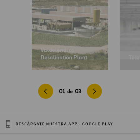
Valdelentisco
Desalination Plant
Tele
01
de
03
DESCÁRGATE NUESTRA APP:
GOOGLE PLAY