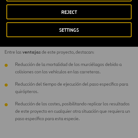
un falso túnel.
REJECT
período de evaluación
Además, esta solución incluiría también un
y seguimiento
de la nueva estructura a fin de verificar tanto el
SETTINGS
resultado del programa, como su eficacia en cuanto a la
permeabilidad de paso para los quirópteros.
ventajas
Entre las
de este proyecto, destacan:
Reducción de la mortalidad de los murciélagos debido a
colisiones con los vehículos en las carreteras.
Reducción del tiempo de ejecución del paso específico para
quirópteros.
Reducción de los costes, posibilitando replicar los resultados
de este proyecto en cualquier otra situación que requiera un
paso específico para esta especie.