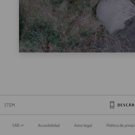
STEM
DESCÁR
SAR
Accesibilidad
Aviso legal
Política de priva
Abrir
en