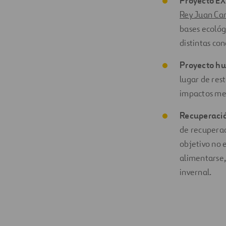
Proyecto E
Rey Juan Car
bases ecológi
distintas co
Proyecto h
lugar de res
impactos med
Recuperació
de recuperaci
objetivo no 
alimentarse,
invernal.