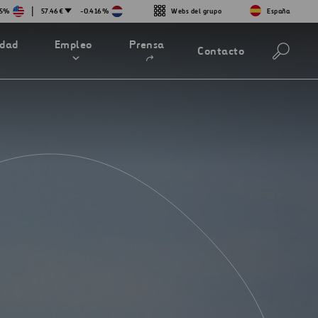
|
45%
57.46€
-0.416%
Webs del grupo
España
Abrir
idad
Empleo
Prensa
Contacto
en
una
nueva
pestaña