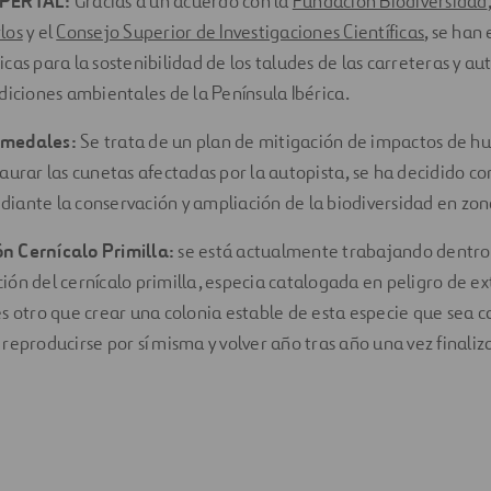
XPERTAL:
Gracias a un acuerdo con la
Fundación Biodiversidad
los
y el
Consejo Superior de Investigaciones Científicas
, se han
cas para la sostenibilidad de los taludes de las carreteras y aut
ndiciones ambientales de la Península Ibérica.
umedales:
Se trata de un plan de mitigación de impactos de h
taurar las cunetas afectadas por la autopista, se ha decidido c
iante la conservación y ampliación de la biodiversidad en zon
n Cernícalo Primilla:
se está actualmente trabajando dentro
ón del cernícalo primilla, especia catalogada en peligro de ext
es otro que crear una colonia estable de esta especie que sea 
 reproducirse por sí misma y volver año tras año una vez finali