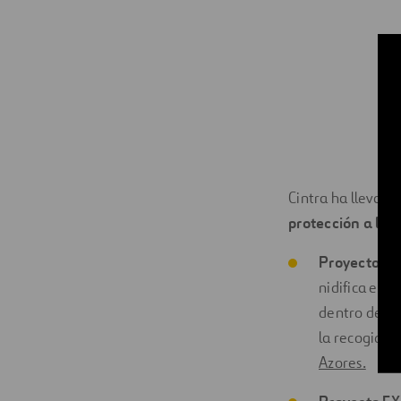
Cintra ha llevado
protección a la 
Proyecto Pa
nidifica en l
dentro de la
la recogida 
Azores.