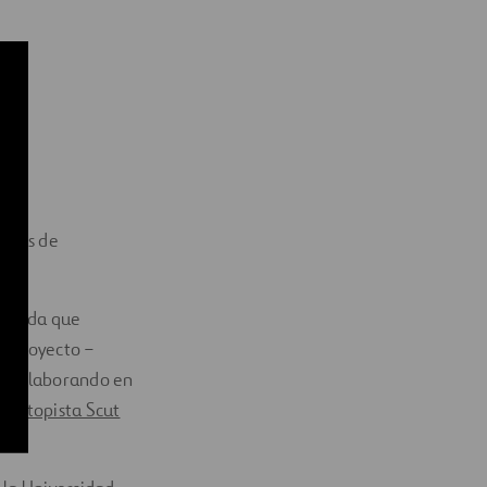
didas de
tegida que
El proyecto –
e, colaborando en
 Autopista Scut