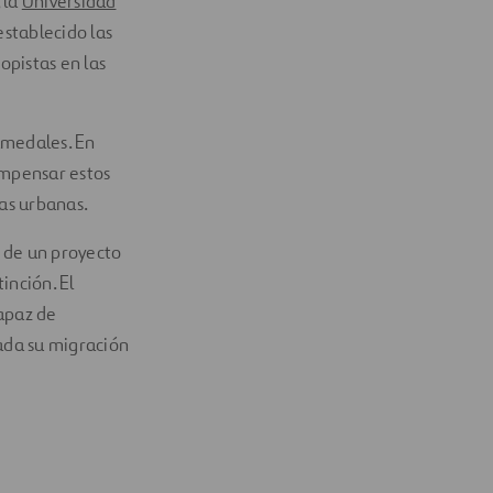
, la
Universidad
 establecido las
opistas en las
umedales. En
ompensar estos
as urbanas.
 de un proyecto
inción. El
capaz de
zada su migración