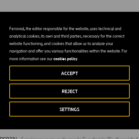
Ferrovial, the editor responsible for the website, uses technical and
analytical cookies, its own and third parties, necessary for the correct
website functioning, and cookies that allow us to analyze your
navigation and offer you various functionalities within the website. For
cookies policy
more information see our
.
 a cabo diferentes proyectos con el objetivo de mejorar las me
ACCEPT
biodiversidad
en las zonas afectadas por las autopistas:
rdela cenicienta:
La Pardela Cenicienta es un ave marina pro
REJECT
a región de las
Islas Azores
durante los últimos meses del año. 
 campaña SOS Pardela–, consiste en la protección de la especi
SETTINGS
de las aves heridas y ayudando en su recuperación. Ver
proyecto