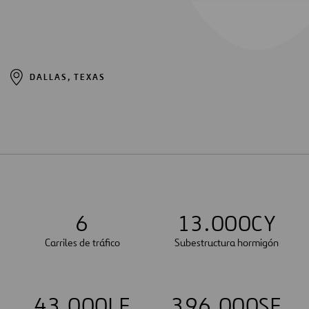
DALLAS, TEXAS
6
1
3
.
0
0
0
CY
Carriles de tráfico
Subestructura hormigón
4
3
.
0
0
0
LF
3
9
6
.
0
0
0
SF