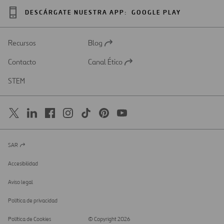
DESCÁRGATE NUESTRA APP:
GOOGLE PLAY
Recursos
Blog
Abrir
en
Contacto
Canal Ético
una
Abrir
nueva
en
STEM
pestaña
una
nueva
pestaña
SAR
Abrir
en
una
Accesibilidad
nueva
pestaña
Aviso legal
Política de privacidad
Política de Cookies
© Copyright 2026