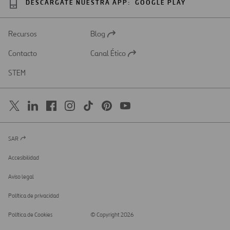
DESCÁRGATE NUESTRA APP:
GOOGLE PLAY
Recursos
Blog
Abrir
en
Contacto
Canal Ético
una
Abrir
nueva
en
STEM
pestaña
una
nueva
pestaña
SAR
Abrir
en
una
Accesibilidad
nueva
pestaña
Aviso legal
Política de privacidad
Política de Cookies
© Copyright 2026