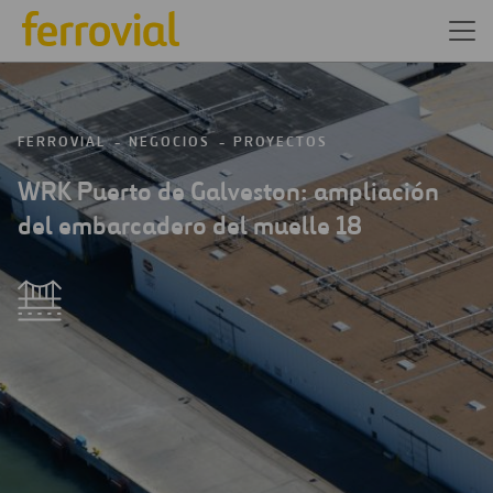
FERROVIAL
NEGOCIOS
PROYECTOS
WRK Puerto de Galveston: ampliación
del embarcadero del muelle 18