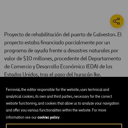
Proyecto de rehabilitación del puerto de Galveston. El
proyecto estaba financiado parcialmente por un
programa de ayuda frente a desastres naturales por
valor de $10 millones, procedente del Departamento
de Comercio y Desarrollo Económico (EDA) de los
Estados Unidos, tras el paso del huracán Ike.
La primera fase del proyecto de construcción, que requirió la
Ferrovial, the editor responsible for the website, uses technical and
expansión del faldón del muelle, 40 pies más adentro del canal, así
analytical cookies, its own and third parties, necessary for the correct
como la instalación de defensas y amarres mejorados, se completó
website functioning, and cookies that allow us to analyze your navigation
con un coste de $5.2 millones.
and offer you various functionalities within the website. For more
cookies policy
information see our
.
Estas renovaciones permitieron a Del Monte descargar de forma
eficiente la carga de los barcos que llegan a la terminal. El puerto