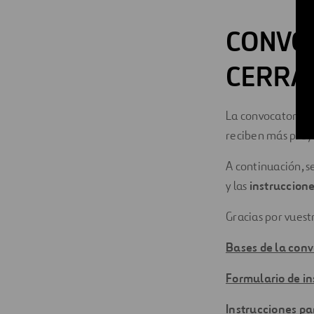
CONVOC
CERRA
La convocatoria 
reciben más proy
A continuación, s
y las
instruccion
Gracias por vuest
Bases de la con
Formulario de in
Instrucciones pa