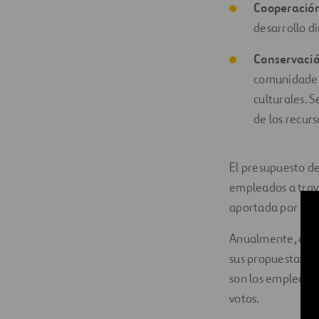
Cooperación
desarrollo di
Conservación
comunidades 
culturales. 
de los recurs
El presupuesto d
empleados a travé
aportada por los
Anualmente, abri
sus propuestas. A
son los empleados
votos.