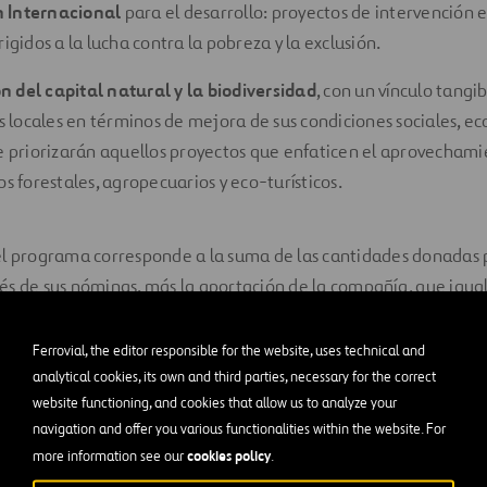
 Internacional
para el desarrollo: proyectos de intervención e
rigidos a la lucha contra la pobreza y la exclusión.
 del capital natural y la biodiversidad
, con un vínculo tangib
locales en términos de mejora de sus condiciones sociales, e
Se priorizarán aquellos proyectos que enfaticen el aprovechami
os forestales, agropecuarios y eco-turísticos.
el programa corresponde a la suma de las cantidades donadas 
s de sus nóminas, más la aportación de la compañía, que igua
 empleados.
Ferrovial, the editor responsible for the website, uses technical and
mos la convocatoria para que las organizaciones interesadas
analytical cookies, its own and third parties, necessary for the correct
tendiendo a criterios técnicos, se realizará una primera selecci
website functioning, and cookies that allow us to analyze your
 donantes los que finalmente eligen los proyectos ganadores a
navigation and offer you various functionalities within the website. For
cookies policy
more information see our
.