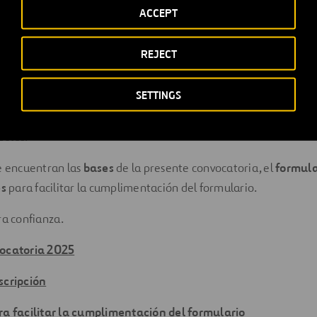
ACCEPT
ATORIA 2025 – C
ONVOCA
REJECT
DA
SETTINGS
Ferrovial On the move together – Juntos Sumamos 2025 ha ter
ectos.
e encuentran las
bases
de la presente convocatoria, el
formula
es
para facilitar la cumplimentación del formulario.
ra confianza.
vocatoria 2025
scripción
ra facilitar la cumplimentación del formulario