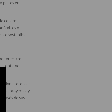
n países en
le con las
conómicas o
ento sostenible
por nuestros
la cantidad
 puedan presentar
ón de proyectos y
 través de sus