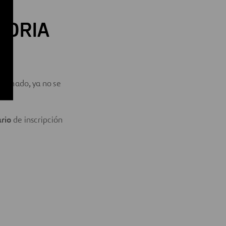
TORIA
minado, ya no se
rio
de inscripción