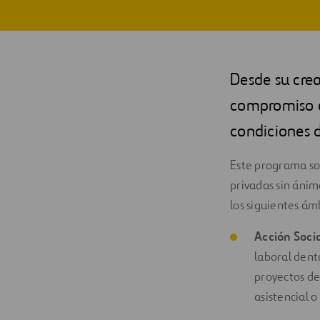
Digitalización
Automatización
Desde su cre
Ingeniería
compromiso c
condiciones d
Este programa soc
privadas sin ánim
los siguientes ám
Acción Soci
laboral dent
proyectos de 
asistencial o