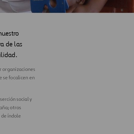
nuestro
a de las
ilidad.
r organizaciones
e se focalicen en
erción social y
aña; otros
 de índole