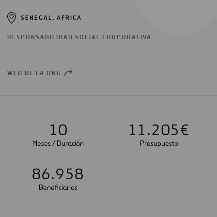
SENEGAL, AFRICA
RESPONSABILIDAD SOCIAL CORPORATIVA
WED DE LA ONG
OPEN
NEW
WINDOW
1
0
1
1
.
2
0
5
€
Meses / Duración
Presupuesto
8
6
.
9
5
8
Beneficiarios