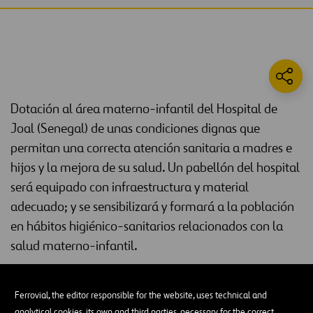
Dotación al área materno-infantil del Hospital de
Joal (Senegal) de unas condiciones dignas que
permitan una correcta atención sanitaria a madres e
hijos y la mejora de su salud. Un pabellón del hospital
será equipado con infraestructura y material
adecuado; y se sensibilizará y formará a la población
en hábitos higiénico-sanitarios relacionados con la
salud materno-infantil.
Situación actual
Ferrovial, the editor responsible for the website, uses technical and
El pabellón materno-infantil del Hospital de Joal permanece
analytical cookies, its own and third parties, necessary for the correct