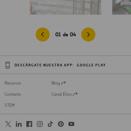
en Chile
para
01
de
04
DESCÁRGATE NUESTRA APP:
GOOGLE PLAY
Recursos
Blog
Abrir
en
Contacto
Canal Ético
una
Abrir
nueva
en
STEM
pestaña
una
nueva
pestaña