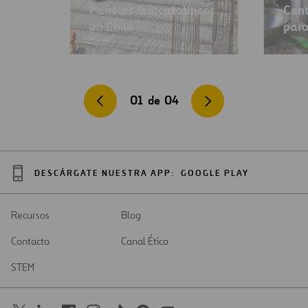
Paneles fotocatalíticos
Cent
en Chile
para
01
de
04
DESCÁRGATE NUESTRA APP:
GOOGLE PLAY
Recursos
Blog
Contacto
Canal Ético
STEM