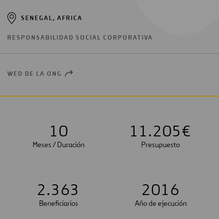
SENEGAL, AFRICA
RESPONSABILIDAD SOCIAL CORPORATIVA
WED DE LA ONG
OPEN
NEW
WINDOW
1
0
1
1
.
2
0
5
€
Meses / Duración
Presupuesto
2
.
3
6
3
2
0
1
6
Beneficiarios
Año de ejecución