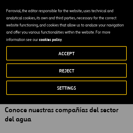
Ferrovial, the editor responsible for the website, uses technical and
analytical cookies, its own and third parties, necessary for the correct
Capacidad de
1
8
M m³/d
website functioning, and cookies that allow us to analyze your navigation
and offer you various functionalities within the website. For more
cookies policy
information see our
.
4
1
+
M
ACCEPT
De habitantes
REJECT
SETTINGS
COMPAÑÍAS
Conoce nuestras compañías del sector
del agua