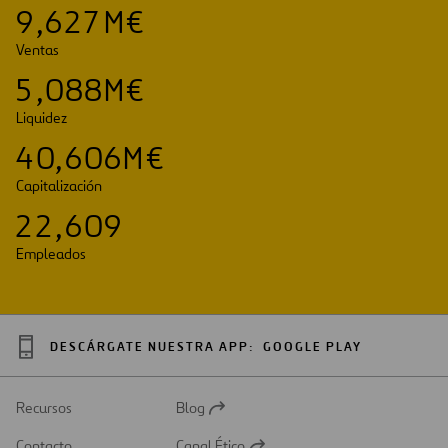
9
,
6
2
7
M€
Ventas
5
,
0
8
8
M€
Liquidez
4
0
,
6
0
6
M€
Capitalización
2
2
,
6
0
9
Empleados
DESCÁRGATE NUESTRA APP:
GOOGLE PLAY
Recursos
Blog
Abrir
en
Contacto
Canal Ético