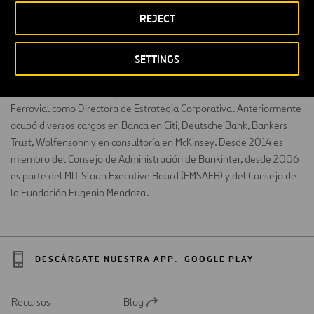
REJECT
Licenciada en Economía por Columbia University y MBA por MIT
SETTINGS
Sloan School of Management. Ha desarrollado su carrera en
Estados Unidos, España y Venezuela. En 2011 se incorporó a
Ferrovial como Directora de Estrategia Corporativa. Anteriormente
ocupó diversos cargos en Banca en Citi, Deutsche Bank, Bankers
Trust, Wolfensohn y en consultoría en McKinsey. Desde 2014 es
miembro del Consejo de Administración de Bankinter, desde 2006
es parte del MIT Sloan Executive Board (EMSAEB) y del Consejo de
la Fundación Eugenio Mendoza.
DESCÁRGATE NUESTRA APP:
GOOGLE PLAY
Recursos
Blog
Abrir