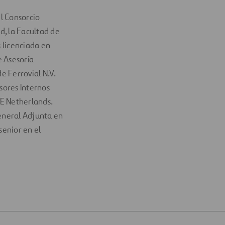
l Consorcio
d, la Facultad de
 licenciada en
e Asesoría
e Ferrovial N.V.
sores Internos
RE Netherlands.
eneral Adjunta en
senior en el