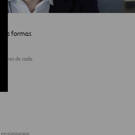
evas formas
iciones de cada
s en gimnasios