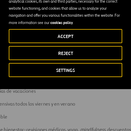
analytical cookies, its own and third parties, necessary for the correct
website functioning, and cookies that allow us to analyze your
navigation and offer you various functionalities within the website. For
cookies policy
more information see our
.
n ambiente laboral flexible desarrollando nu
ACCEPT
osas, más ágiles, creativas y eficientes.
REJECT
tes medidas de flexibilidad atendiendo a la legislación y cond
SETTINGS
onciliación
as de vacaciones
ensivas todos los viernes y en verano
ible
 bienestar: revisiones médicas, yoga,
mindfulness
, descuento