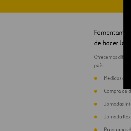
Digitalización
Automatización
Fomentamos u
Ingeniería
de hacer las c
Ofrecemos diferen
país:
Medidas de c
Compra de dí
Jornadas int
Jornada flex
Programas de