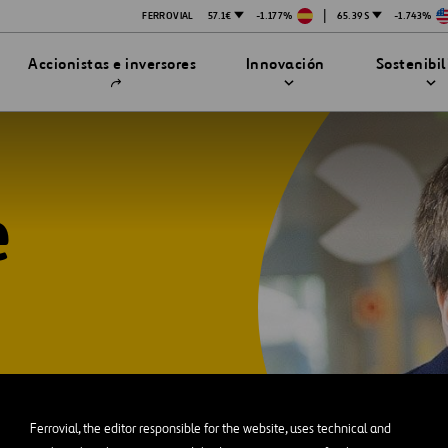
|
FERROVIAL
57.1€
-1.177%
65.39$
-1.743%
Abrir
Accionistas e inversores
Innovación
Sostenibi
en
una
nueva
pestaña
e
TRATEGIA DE INNOVACIÓN
DAD
MPAÑÍA
enibilidad
Innovación en seguridad
Tecnologías
bilidad
stración
ón
Ferrovial, the editor responsible for the website, uses technical and