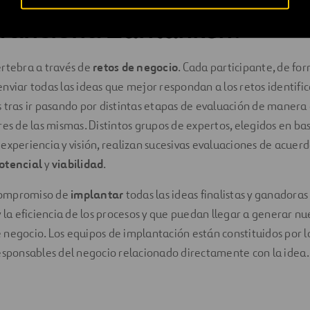
funciona
Zuritanken
?
ertebra a través de
retos de negocio
. Cada participante, de for
nviar todas las ideas que mejor respondan a los retos identific
 tras ir pasando por distintas etapas de evaluación de maner
res de las mismas. Distintos grupos de expertos, elegidos en bas
experiencia y visión, realizan sucesivas evaluaciones de acuerdo
otencial
y
viabilidad
.
compromiso de
implantar
todas las ideas finalistas y ganador
y la eficiencia de los procesos y que puedan llegar a generar nu
negocio. Los equipos de implantación están constituidos por lo
esponsables del negocio relacionado directamente con la idea.