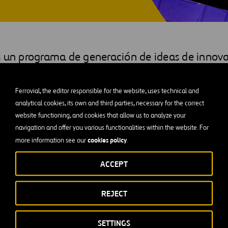
s un programa de generación de ideas de innova
mpleados, para fomentar la cultura de innovaci
Ferrovial, the editor responsible for the website, uses technical and
terno tiene como objetivo la
generación de ideas
que den res
analytical cookies, its own and third parties, necessary for the correct
anteados por nuestros negocios. Además, busca reconocer el
ta
website functioning, and cookies that allow us to analyze your
nociendo las mejores ideas con potencial de ser implantadas 
navigation and offer you various functionalities within the website. For
cookies policy
more information see our
.
os.
ACCEPT
os años, siendo la primera edición en el 2012. La tercera edici
iderarse todo un éxito tanto por el número de ideas presentad
 el número de participantes,
más de 1.700 personas
. Por esta 
REJECT
en la categoría de talento digital en la II edición de los
Premio
ivas digitales.
SETTINGS