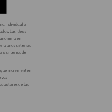
ma individual o
ados. Las ideas
a anónima en
e a unos criterios
 a criterios de
as que incrementen
evas
s autores de las