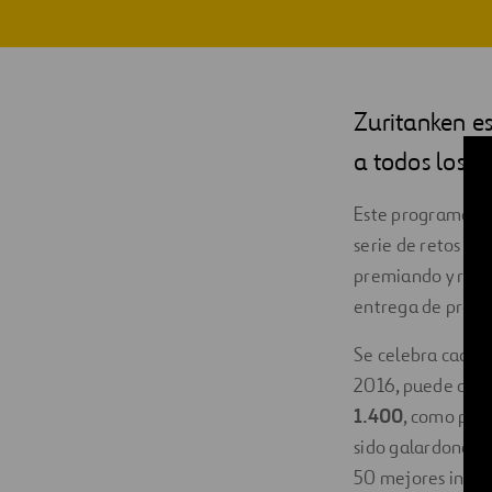
Digitalización
Automatización
Zuritanken e
Ingeniería
a todos los e
Este programa in
serie de retos pl
premiando y reco
entrega de premi
Se celebra cada d
2016, puede cons
1.400
, como por
sido galardonados 
50 mejores iniciat