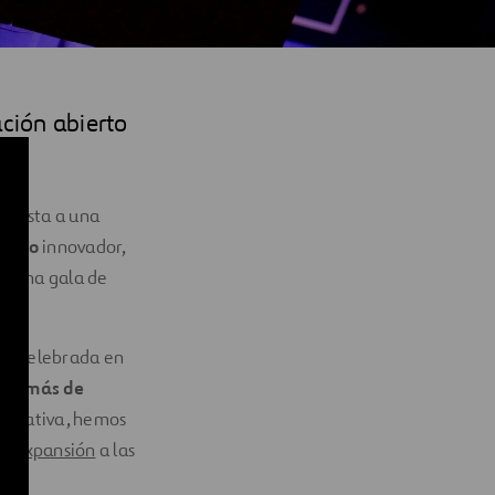
ción abierto
ón.
puesta a una
lento
innovador,
en una gala de
ón, celebrada en
as,
más de
iniciativa, hemos
s Expansión
a las