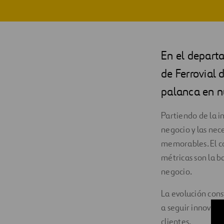
En el depart
de Ferrovial 
palanca en n
Partiendo de la in
negocio y las nec
memorables. El co
métricas son la b
negocio.
La evolución cons
a seguir innovand
clientes.