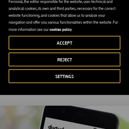
Ferrovial, the editor responsible for the website, uses technical and
analytical cookies, its own and third parties, necessary for the correct
dad de reacción y adaptación a las nuevas tecnologías nos pe
website functioning, and cookies that allow us to analyze your
ial el producto o servicio que necesitan para seguir siendo líd
navigation and offer you various functionalities within the website. For
cookies policy
more information see our
.
onalizadas que marcan la diferencia.
ACCEPT
turo e ideamos soluciones con propuestas de valor solidas qu
empresas conscientes de que el usuario es el centro del negocio
REJECT
SETTINGS