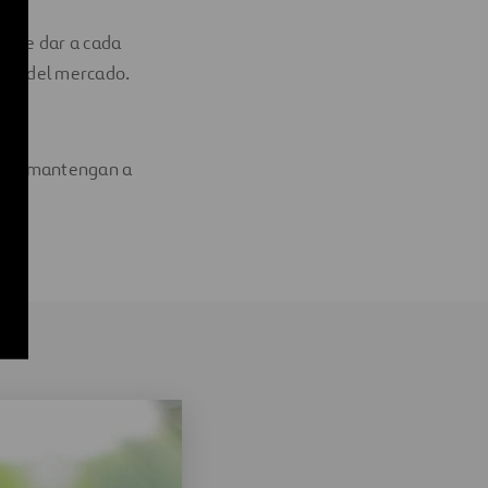
rmite dar a cada
eres del mercado.
e nos mantengan a
.