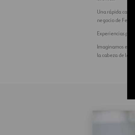
Una rápida capaci
negocio de Ferrov
Experiencias pers
Imaginamos el fu
la cabeza de las 