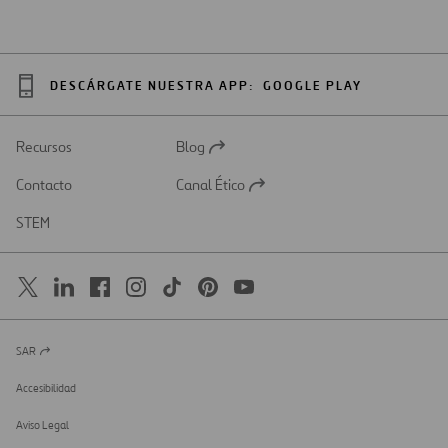
DESCÁRGATE NUESTRA APP:
GOOGLE PLAY
Recursos
Blog
Abrir
en
Contacto
Canal Ético
una
Abrir
nueva
en
STEM
pestaña
una
nueva
pestaña
SAR
Abrir
en
una
Accesibilidad
nueva
pestaña
Aviso Legal