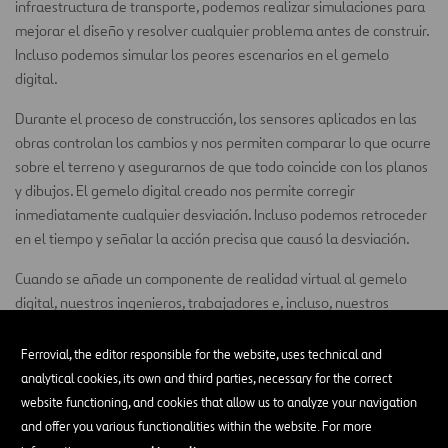
infraestructura de transporte, podemos realizar simulaciones para
mejorar el diseño y resolver cualquier problema antes de construir.
Incluso podemos simular los peores escenarios en el gemelo
digital.
Durante el proceso de construcción, los sensores aplicados en las
obras controlan los cambios y nos permiten comparar lo que ocurre
sobre el terreno y asegurarnos de que todo coincide con los planos
y dibujos. El gemelo digital creado nos permite corregir
inmediatamente cualquier desviación. Incluso podemos retroceder
en el tiempo y señalar la acción precisa que causó la desviación.
Cuando se añade un componente de realidad virtual al gemelo
digital, nuestros ingenieros, trabajadores e, incluso, nuestros
clientes pueden desplazarse por toda la estructura e identificar
áreas de mejora. Por ejemplo, los trabajadores de mantenimiento
Ferrovial, the editor responsible for the website, uses technical and
pueden encontrar zonas en las que no se ha proporcionado el
analytical cookies, its own and third parties, necessary for the correct
espacio libre adecuado, lo que hace que la reparación de los
website functioning, and cookies that allow us to analyze your navigation
equipos sea una tarea ardua. El problema puede corregirse antes
and offer you various functionalities within the website. For more
de que el proyecto se ponga en marcha, eliminando la necesidad