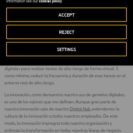
cookies policy
information see our
.
de realizar costosos cambios durante la fase de construcción.
ACCEPT
En Australia, utilizamos drones equipados con tecnología avanzada
de recopilación de datos para recoger datos geoespaciales y
REJECT
producir imágenes 2D y 3D de alta resolución. Con esta
información, podemos crear un gemelo digital para ayudar a la
gestión de activos, realizar inspecciones y llevar a cabo actividades
SETTINGS
de diseño y planificación con conocimiento de causa. Nuestro
personal puede entonces ver e interactuar con estos gemelos
digitales para realizar tareas de alto riesgo de forma virtual. Y,
como mínimo, reducir la frecuencia y duración de esas tareas en el
entorno real de alto riesgo.
La innovación, como demuestra nuestro uso de gemelos digitales,
es uno de los valores que nos definen. Aunque gran parte de
nuestra innovación sale de nuestro
Digital Hub
, extendemos la
cultura de la innovación a todos nuestros empleados. De este
modo, la innovación impregna toda nuestra organización y
estimula la transformación en todas nuestras líneas de negocio.