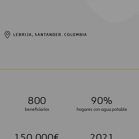
LEBRIJA, SANTANDER. COLOMBIA
8
0
0
9
0
%
beneficiarios
hogares con agua potable
1
5
0
,
0
0
0
€
2
0
2
1