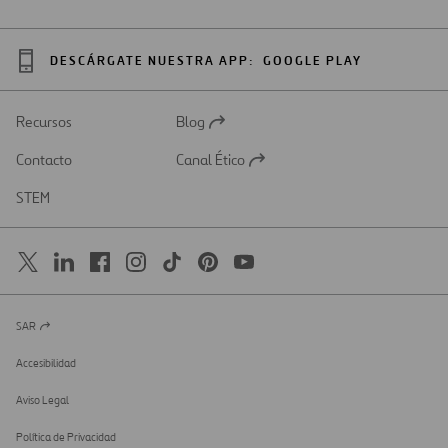
DESCÁRGATE NUESTRA APP:
GOOGLE PLAY
Recursos
Blog
Abrir
en
Contacto
Canal Ético
una
Abrir
nueva
en
STEM
pestaña
una
nueva
pestaña
SAR
Abrir
en
una
Accesibilidad
nueva
pestaña
Aviso Legal
Política de Privacidad