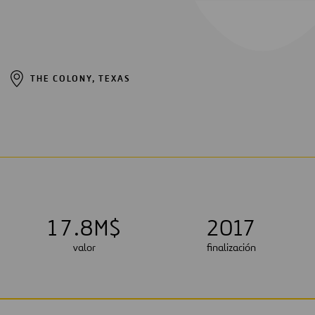
THE COLONY, TEXAS
1
7
.
8
M$
2017
valor
finalización