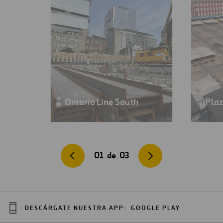
Ontario Line South
Plaz
01
de
03
DESCÁRGATE NUESTRA APP:
GOOGLE PLAY