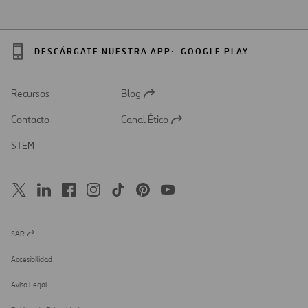
DESCÁRGATE NUESTRA APP:
GOOGLE PLAY
Recursos
Blog
Abrir
en
Contacto
Canal Ético
una
Abrir
nueva
en
STEM
pestaña
una
nueva
pestaña
SAR
Abrir
en
una
Accesibilidad
nueva
pestaña
Aviso Legal