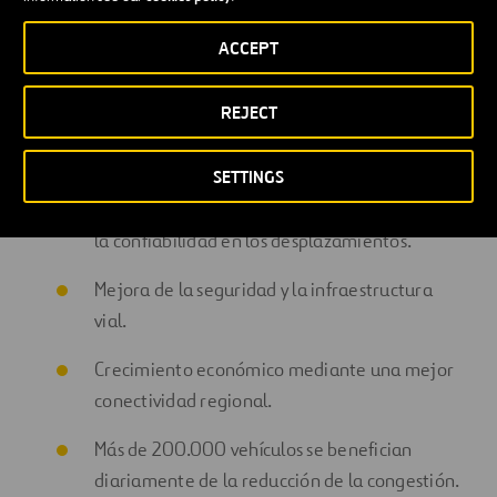
ACCEPT
REJECT
Beneficios para la comunidad
SETTINGS
Reducción de los tiempos de viaje y mejora de
la confiabilidad en los desplazamientos.
Mejora de la seguridad y la infraestructura
vial.
Crecimiento económico mediante una mejor
conectividad regional.
Más de 200.000 vehículos se benefician
diariamente de la reducción de la congestión.