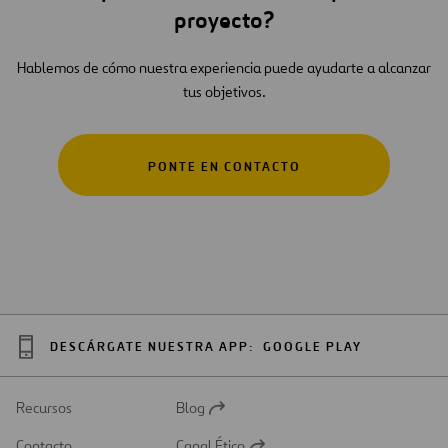
proyecto?
Hablemos de cómo nuestra experiencia puede ayudarte a alcanzar
tus objetivos.
PONTE EN CONTACTO
DESCÁRGATE NUESTRA APP:
GOOGLE PLAY
Recursos
Blog
Abrir
en
Contacto
Canal Ético