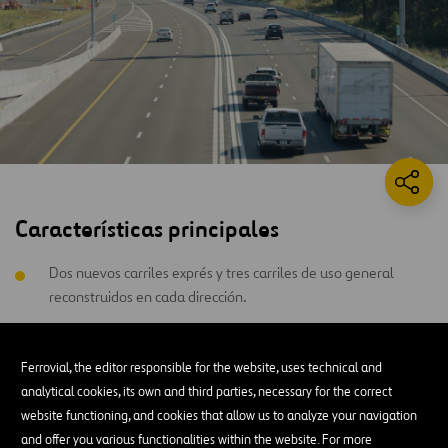
Características principales
Dos nuevos carriles exprés y tres carriles de uso general
reconstruidos en cada dirección.
Espacio reservado para futuros servicios de transporte
público, intercambios viales mejorados y mejoras en
Ferrovial, the editor responsible for the website, uses technical and
materia de seguridad.
analytical cookies, its own and third parties, necessary for the correct
website functioning, and cookies that allow us to analyze your navigation
Más de 4.000 nuevas plazas de estacionamiento
and offer you various functionalities within the website. For more