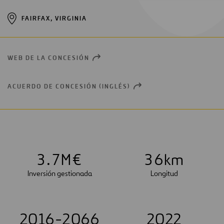
FAIRFAX, VIRGINIA
WEB DE LA CONCESIÓN
OPEN
NEW
WINDOW
ACUERDO DE CONCESIÓN (INGLÉS)
OPEN
NEW
WINDOW
3
.
7
M€
3
6
km
Inversión gestionada
Longitud
2016-2066
2022