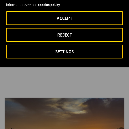
disuasorio y dos nuevos aparcamientos con acceso
cookies policy
information see our
.
directo a los carriles exprés.
ACCEPT
340 millones de dólares (VAN) en apoyo financiero al
transporte público durante la vigencia del contrato.
REJECT
Servicio de autobuses mejorado, estrategias de gestión de la
demanda de transporte (TDM) y más de 18 millas de senderos
SETTINGS
para ciclistas y peatones, incluido el 66 Parallel Trail, de 11
millas de longitud.